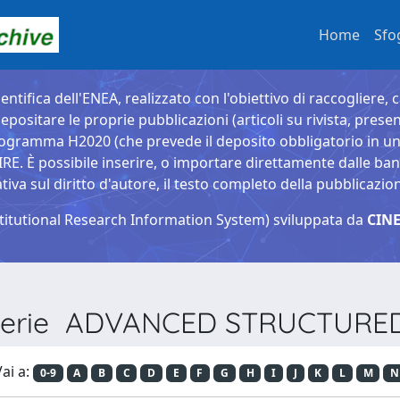
Home
Sfo
entifica dell'ENEA, realizzato con l'obiettivo di raccogliere, 
epositare le proprie pubblicazioni (articoli su rivista, presen
ogramma H2020 (che prevede il deposito obbligatorio in un 
È possibile inserire, o importare direttamente dalle banche
a sul diritto d'autore, il testo completo della pubblicazio
titutional Research Information System) sviluppata da
CINE
r Serie ADVANCED STRUCTURE
ai a:
0-9
A
B
C
D
E
F
G
H
I
J
K
L
M
N