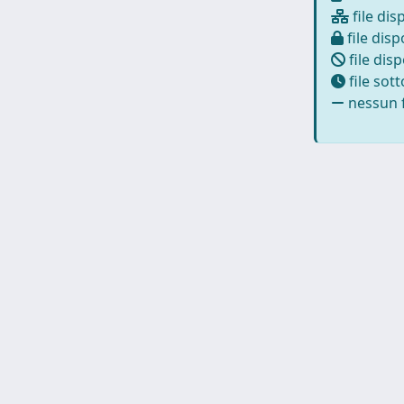
file dis
file disp
file disp
file sot
nessun f