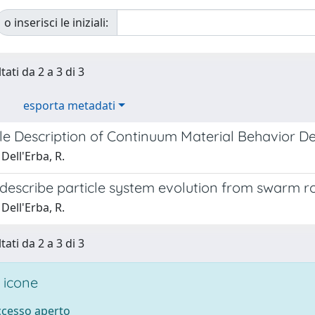
o inserisci le iniziali:
tati da 2 a 3 di 3
esporta metadati
ble Description of Continuum Material Behavior D
Dell'Erba, R.
 describe particle system evolution from swarm r
Dell'Erba, R.
tati da 2 a 3 di 3
 icone
accesso aperto