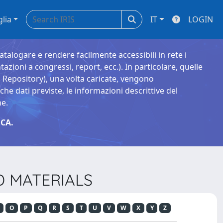
glia
IT
LOGIN
catalogare e rendere facilmente accessibili in rete i
tazioni a congressi, report, ecc.). In particolare, quelle
Repository), una volta caricate, vengono
 dati previste, le informazioni descrittive del
ne.
CA.
D MATERIALS
O
P
Q
R
S
T
U
V
W
X
Y
Z