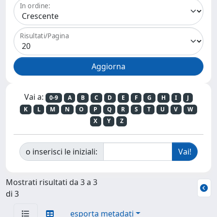
In ordine:
Risultati/Pagina
Vai a:
0-9
A
B
C
D
E
F
G
H
I
J
K
L
M
N
O
P
Q
R
S
T
U
V
W
X
Y
Z
o inserisci le iniziali:
Mostrati risultati da 3 a 3
di 3
esporta metadati