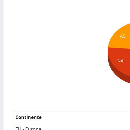
AS
NA
Continente
EU - Europa