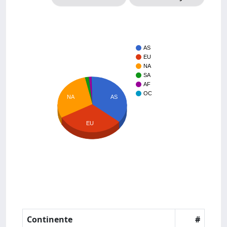
AS
EU
NA
SA
AF
OC
AS
NA
EU
Continente
#