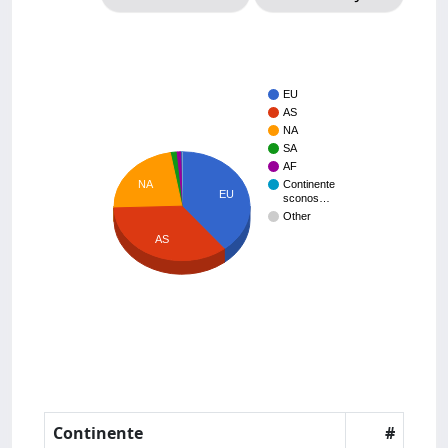
EU
AS
NA
SA
AF
NA
Continente
EU
sconos…
Other
AS
Continente
#