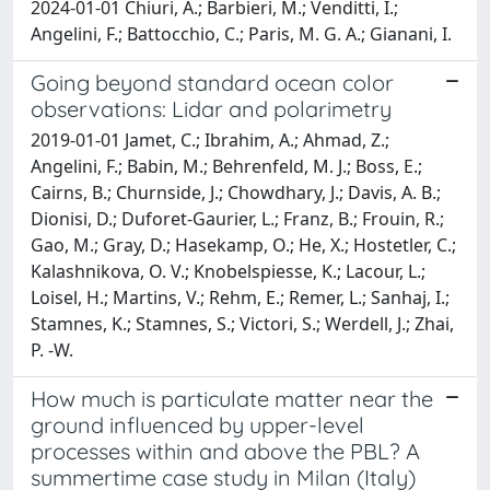
2024-01-01 Chiuri, A.; Barbieri, M.; Venditti, I.;
Angelini, F.; Battocchio, C.; Paris, M. G. A.; Gianani, I.
Going beyond standard ocean color
observations: Lidar and polarimetry
2019-01-01 Jamet, C.; Ibrahim, A.; Ahmad, Z.;
Angelini, F.; Babin, M.; Behrenfeld, M. J.; Boss, E.;
Cairns, B.; Churnside, J.; Chowdhary, J.; Davis, A. B.;
Dionisi, D.; Duforet-Gaurier, L.; Franz, B.; Frouin, R.;
Gao, M.; Gray, D.; Hasekamp, O.; He, X.; Hostetler, C.;
Kalashnikova, O. V.; Knobelspiesse, K.; Lacour, L.;
Loisel, H.; Martins, V.; Rehm, E.; Remer, L.; Sanhaj, I.;
Stamnes, K.; Stamnes, S.; Victori, S.; Werdell, J.; Zhai,
P. -W.
How much is particulate matter near the
ground influenced by upper-level
processes within and above the PBL? A
summertime case study in Milan (Italy)