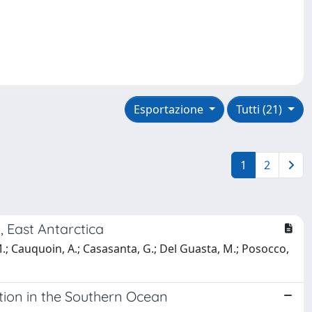
Esportazione
Tutti (21)
1
2
, East Antarctica
, M.; Cauquoin, A.; Casasanta, G.; Del Guasta, M.; Posocco,
ction in the Southern Ocean