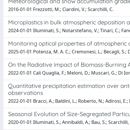
Meteorological and snow accumulation gradie
2016-01-01 Frezzotti, M.; Ciardini, V.; Scarchilli, C.
Microplastics in bulk atmospheric deposition a
2024-01-01 Illuminati, S.; Notarstefano, V.; Tinari, C.; Fanelli
Monitoring optical properties of atmospheric a
2025-01-01 Potenza, M. A. C.; Cremonesi, L.; Becagli, S.; Del
On the Radiative Impact of Biomass-Burning Ae
2022-01-01 Cali Quaglia, F.; Meloni, D.; Muscari, G.; Di Iori
Quantitative precipitation estimation over ant
observations
2022-01-01 Bracci, A.; Baldini, L.; Roberto, N.; Adirosi, E.; M
Seasonal Evolution of Size-Segregated Partic
2020-01-01 Illuminati, S.; Annibaldi, A.; Bau, S.; Scarchilli, 