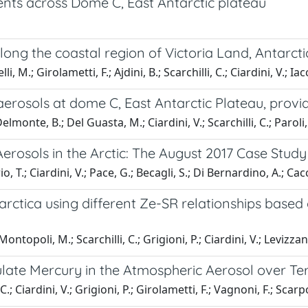
nts across Dome C, East Antarctic plateau
long the coastal region of Victoria Land, Antarcti
, M.; Girolametti, F.; Ajdini, B.; Scarchilli, C.; Ciardini, V.; Iac
erosols at dome C, East Antarctic Plateau, provide
monte, B.; Del Guasta, M.; Ciardini, V.; Scarchilli, C.; Paroli, B
rosols in the Arctic: The August 2017 Case Study
o, T.; Ciardini, V.; Pace, G.; Becagli, S.; Di Bernardino, A.; Cac
arctica using different Ze-SR relationships based
ontopoli, M.; Scarchilli, C.; Grigioni, P.; Ciardini, V.; Levizzani
ulate Mercury in the Atmospheric Aerosol over Te
C.; Ciardini, V.; Grigioni, P.; Girolametti, F.; Vagnoni, F.; Scarpo