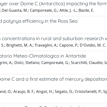
ayer over Dome C (Antarctica) impacting the form
; Del Guasta, M.; Camporeale, G.; Attie, J. -L.; Bazile, E.
d polynya efficiency in the Ross Sea
 concentrations in rural and suburban research
, S.; Brighetti, M. A.; Travaglini, A.; Capone, P.; D'Ovidio, M. C.
vatorio Meteo-Climatologico in Antartide
i, A.; Dolci, Stefano; Camporeale, G.; Scarchilli, Claudio; Iac
ome C and a first estimate of mercury deposition
 O.; Araujo, B. F.; Angot, H.; Segato, D.; Cristofanelli, P.; Sprov