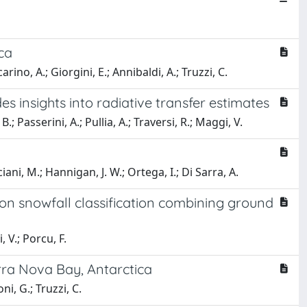
ca
carino, A.; Giorgini, E.; Annibaldi, A.; Truzzi, C.
s insights into radiative transfer estimates
.; Passerini, A.; Pullia, A.; Traversi, R.; Maggi, V.
ciani, M.; Hannigan, J. W.; Ortega, I.; Di Sarra, A.
 on snowfall classification combining ground
, V.; Porcu, F.
rra Nova Bay, Antarctica
ni, G.; Truzzi, C.