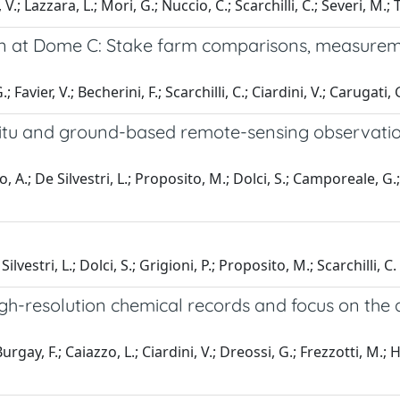
.; Lazzara, L.; Mori, G.; Nuccio, C.; Scarchilli, C.; Severi, M.; 
on at Dome C: Stake farm comparisons, measureme
Favier, V.; Becherini, F.; Scarchilli, C.; Ciardini, V.; Carugati, 
 situ and ground-based remote-sensing observatio
no, A.; De Silvestri, L.; Proposito, M.; Dolci, S.; Camporeale, G.
vestri, L.; Dolci, S.; Grigioni, P.; Proposito, M.; Scarchilli, C.
igh-resolution chemical records and focus on the a
rgay, F.; Caiazzo, L.; Ciardini, V.; Dreossi, G.; Frezzotti, M.; H