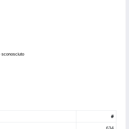
e sconosciuto
#
634