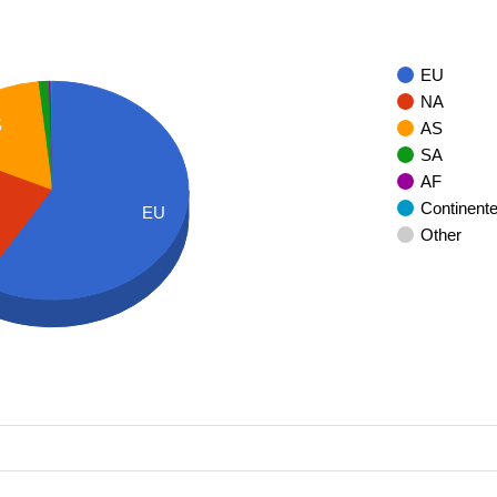
EU
NA
S
AS
SA
AF
Continent
EU
Other