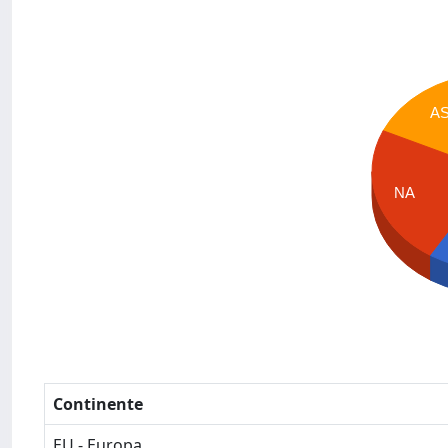
A
NA
Continente
EU - Europa