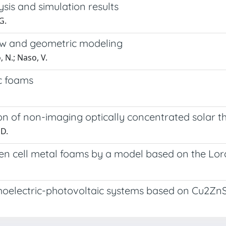
ysis and simulation results
G.
iew and geometric modeling
, N.; Naso, V.
ic foams
on of non-imaging optically concentrated solar t
 D.
open cell metal foams by a model based on the Lor
rmoelectric-photovoltaic systems based on Cu2ZnS