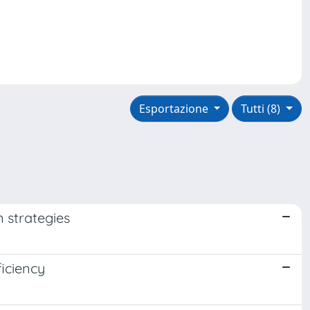
Esportazione
Tutti (8)
n strategies
ficiency