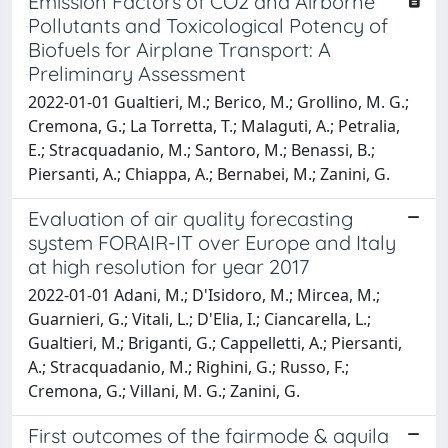
Emission Factors of CO2 and Airborne
Pollutants and Toxicological Potency of
Biofuels for Airplane Transport: A
Preliminary Assessment
2022-01-01 Gualtieri, M.; Berico, M.; Grollino, M. G.;
Cremona, G.; La Torretta, T.; Malaguti, A.; Petralia,
E.; Stracquadanio, M.; Santoro, M.; Benassi, B.;
Piersanti, A.; Chiappa, A.; Bernabei, M.; Zanini, G.
Evaluation of air quality forecasting
system FORAIR-IT over Europe and Italy
at high resolution for year 2017
2022-01-01 Adani, M.; D'Isidoro, M.; Mircea, M.;
Guarnieri, G.; Vitali, L.; D'Elia, I.; Ciancarella, L.;
Gualtieri, M.; Briganti, G.; Cappelletti, A.; Piersanti,
A.; Stracquadanio, M.; Righini, G.; Russo, F.;
Cremona, G.; Villani, M. G.; Zanini, G.
First outcomes of the fairmode & aquila