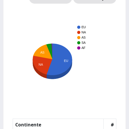
EU
NA
AS
SA
AF
AS
EU
NA
Continente
#