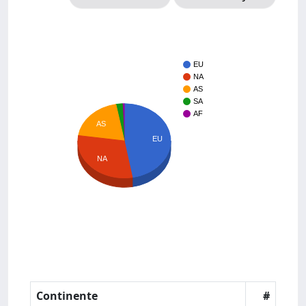
EU
NA
AS
SA
AF
AS
EU
NA
Continente
#