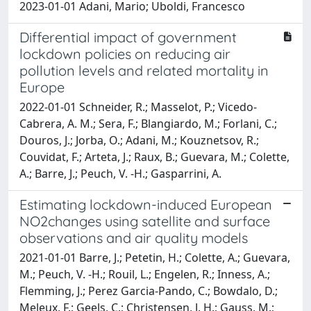
2023-01-01 Adani, Mario; Uboldi, Francesco
Differential impact of government
lockdown policies on reducing air
pollution levels and related mortality in
Europe
2022-01-01 Schneider, R.; Masselot, P.; Vicedo-
Cabrera, A. M.; Sera, F.; Blangiardo, M.; Forlani, C.;
Douros, J.; Jorba, O.; Adani, M.; Kouznetsov, R.;
Couvidat, F.; Arteta, J.; Raux, B.; Guevara, M.; Colette,
A.; Barre, J.; Peuch, V. -H.; Gasparrini, A.
Estimating lockdown-induced European
NO2changes using satellite and surface
observations and air quality models
2021-01-01 Barre, J.; Petetin, H.; Colette, A.; Guevara,
M.; Peuch, V. -H.; Rouil, L.; Engelen, R.; Inness, A.;
Flemming, J.; Perez Garcia-Pando, C.; Bowdalo, D.;
Meleux, F.; Geels, C.; Christensen, J. H.; Gauss, M.;