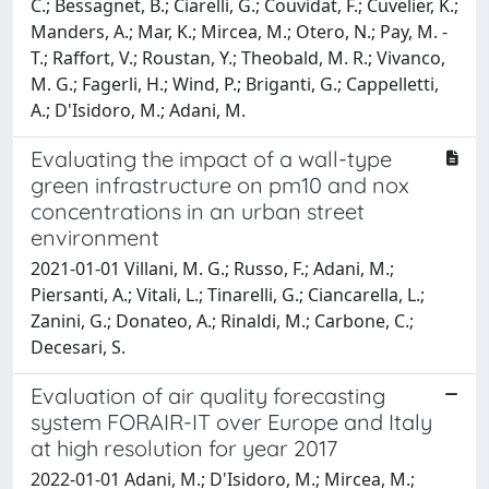
C.; Bessagnet, B.; Ciarelli, G.; Couvidat, F.; Cuvelier, K.;
Manders, A.; Mar, K.; Mircea, M.; Otero, N.; Pay, M. -
T.; Raffort, V.; Roustan, Y.; Theobald, M. R.; Vivanco,
M. G.; Fagerli, H.; Wind, P.; Briganti, G.; Cappelletti,
A.; D'Isidoro, M.; Adani, M.
Evaluating the impact of a wall-type
green infrastructure on pm10 and nox
concentrations in an urban street
environment
2021-01-01 Villani, M. G.; Russo, F.; Adani, M.;
Piersanti, A.; Vitali, L.; Tinarelli, G.; Ciancarella, L.;
Zanini, G.; Donateo, A.; Rinaldi, M.; Carbone, C.;
Decesari, S.
Evaluation of air quality forecasting
system FORAIR-IT over Europe and Italy
at high resolution for year 2017
2022-01-01 Adani, M.; D'Isidoro, M.; Mircea, M.;