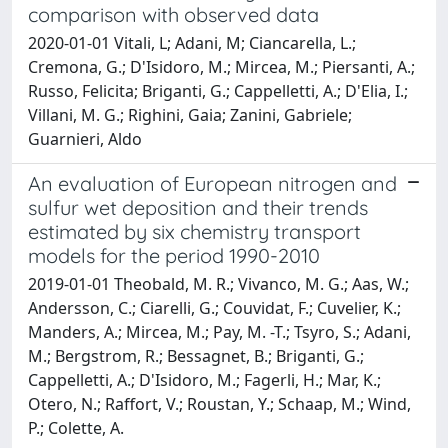
comparison with observed data
2020-01-01 Vitali, L; Adani, M; Ciancarella, L.;
Cremona, G.; D'Isidoro, M.; Mircea, M.; Piersanti, A.;
Russo, Felicita; Briganti, G.; Cappelletti, A.; D'Elia, I.;
Villani, M. G.; Righini, Gaia; Zanini, Gabriele;
Guarnieri, Aldo
An evaluation of European nitrogen and
sulfur wet deposition and their trends
estimated by six chemistry transport
models for the period 1990-2010
2019-01-01 Theobald, M. R.; Vivanco, M. G.; Aas, W.;
Andersson, C.; Ciarelli, G.; Couvidat, F.; Cuvelier, K.;
Manders, A.; Mircea, M.; Pay, M. -T.; Tsyro, S.; Adani,
M.; Bergstrom, R.; Bessagnet, B.; Briganti, G.;
Cappelletti, A.; D'Isidoro, M.; Fagerli, H.; Mar, K.;
Otero, N.; Raffort, V.; Roustan, Y.; Schaap, M.; Wind,
P.; Colette, A.