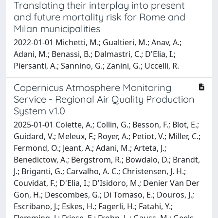
Translating their interplay into present
and future mortality risk for Rome and
Milan municipalities
2022-01-01 Michetti, M.; Gualtieri, M.; Anav, A.;
Adani, M.; Benassi, B.; Dalmastri, C.; D'Elia, I.;
Piersanti, A.; Sannino, G.; Zanini, G.; Uccelli, R.
Copernicus Atmosphere Monitoring
Service - Regional Air Quality Production
System v1.0
2025-01-01 Colette, A.; Collin, G.; Besson, F.; Blot, E.;
Guidard, V.; Meleux, F.; Royer, A.; Petiot, V.; Miller, C.;
Fermond, O.; Jeant, A.; Adani, M.; Arteta, J.;
Benedictow, A.; Bergstrom, R.; Bowdalo, D.; Brandt,
J.; Briganti, G.; Carvalho, A. C.; Christensen, J. H.;
Couvidat, F.; D'Elia, I.; D'Isidoro, M.; Denier Van Der
Gon, H.; Descombes, G.; Di Tomaso, E.; Douros, J.;
Escribano, J.; Eskes, H.; Fagerli, H.; Fatahi, Y.;
Flemming, J.; Friese, E.; Frohn, L.; Gauss, M.; Geels,