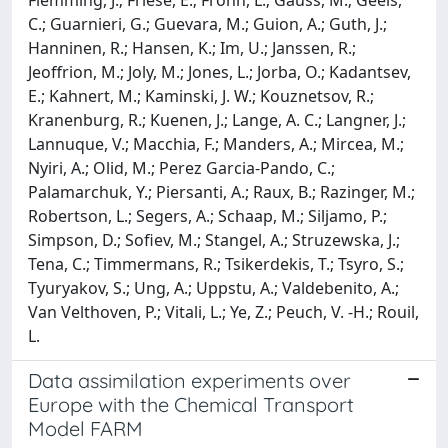
C.; Guarnieri, G.; Guevara, M.; Guion, A.; Guth, J.;
Hanninen, R.; Hansen, K.; Im, U.; Janssen, R.;
Jeoffrion, M.; Joly, M.; Jones, L.; Jorba, O.; Kadantsev,
E.; Kahnert, M.; Kaminski, J. W.; Kouznetsov, R.;
Kranenburg, R.; Kuenen, J.; Lange, A. C.; Langner, J.;
Lannuque, V.; Macchia, F.; Manders, A.; Mircea, M.;
Nyiri, A.; Olid, M.; Perez Garcia-Pando, C.;
Palamarchuk, Y.; Piersanti, A.; Raux, B.; Razinger, M.;
Robertson, L.; Segers, A.; Schaap, M.; Siljamo, P.;
Simpson, D.; Sofiev, M.; Stangel, A.; Struzewska, J.;
Tena, C.; Timmermans, R.; Tsikerdekis, T.; Tsyro, S.;
Tyuryakov, S.; Ung, A.; Uppstu, A.; Valdebenito, A.;
Van Velthoven, P.; Vitali, L.; Ye, Z.; Peuch, V. -H.; Rouil,
L.
Data assimilation experiments over
Europe with the Chemical Transport
Model FARM