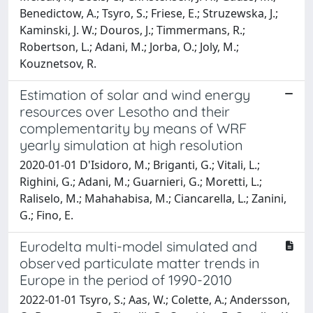
Benedictow, A.; Tsyro, S.; Friese, E.; Struzewska, J.;
Kaminski, J. W.; Douros, J.; Timmermans, R.;
Robertson, L.; Adani, M.; Jorba, O.; Joly, M.;
Kouznetsov, R.
Estimation of solar and wind energy
resources over Lesotho and their
complementarity by means of WRF
yearly simulation at high resolution
2020-01-01 D'Isidoro, M.; Briganti, G.; Vitali, L.;
Righini, G.; Adani, M.; Guarnieri, G.; Moretti, L.;
Raliselo, M.; Mahahabisa, M.; Ciancarella, L.; Zanini,
G.; Fino, E.
Eurodelta multi-model simulated and
observed particulate matter trends in
Europe in the period of 1990-2010
2022-01-01 Tsyro, S.; Aas, W.; Colette, A.; Andersson,