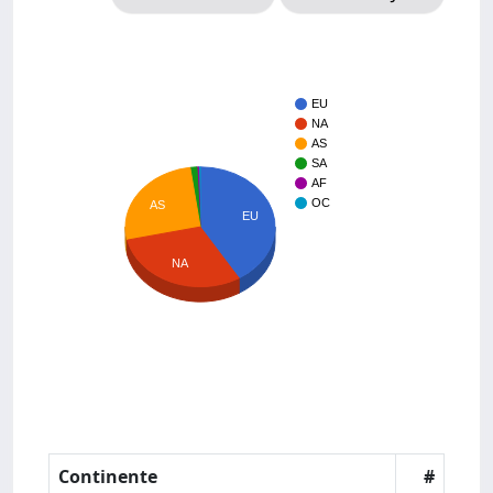
EU
NA
AS
SA
AF
OC
AS
EU
NA
Continente
#