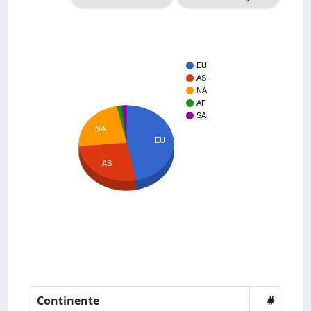
EU
AS
NA
AF
SA
NA
EU
AS
Continente
#