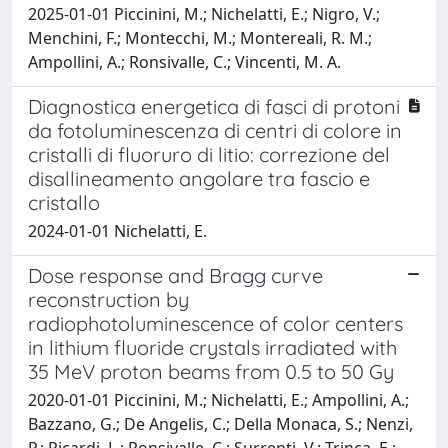
2025-01-01 Piccinini, M.; Nichelatti, E.; Nigro, V.;
Menchini, F.; Montecchi, M.; Montereali, R. M.;
Ampollini, A.; Ronsivalle, C.; Vincenti, M. A.
Diagnostica energetica di fasci di protoni
da fotoluminescenza di centri di colore in
cristalli di fluoruro di litio: correzione del
disallineamento angolare tra fascio e
cristallo
2024-01-01 Nichelatti, E.
Dose response and Bragg curve
reconstruction by
radiophotoluminescence of color centers
in lithium fluoride crystals irradiated with
35 MeV proton beams from 0.5 to 50 Gy
2020-01-01 Piccinini, M.; Nichelatti, E.; Ampollini, A.;
Bazzano, G.; De Angelis, C.; Della Monaca, S.; Nenzi,
P.; Picardi, L.; Ronsivalle, C.; Surrenti, V.; Trinca, E.;