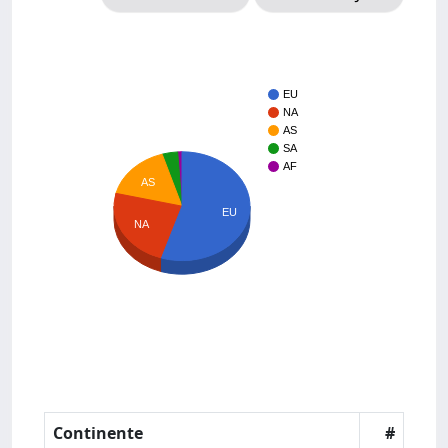
EU
NA
AS
SA
AF
AS
EU
NA
Continente
#