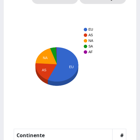
EU
AS
NA
SA
AF
NA
EU
AS
Continente
#