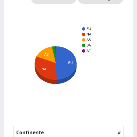
EU
NA
AS
SA
AF
AS
EU
NA
Continente
#