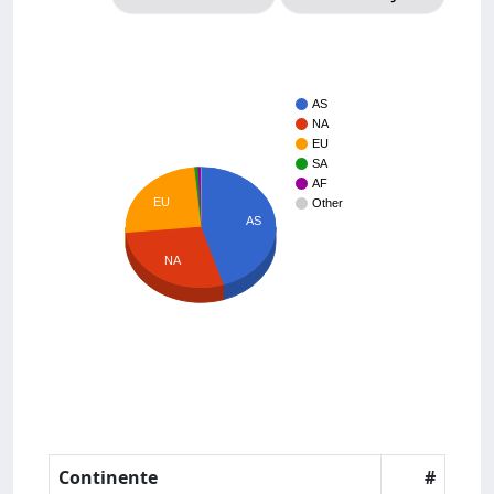
AS
NA
EU
SA
AF
EU
Other
AS
NA
Continente
#