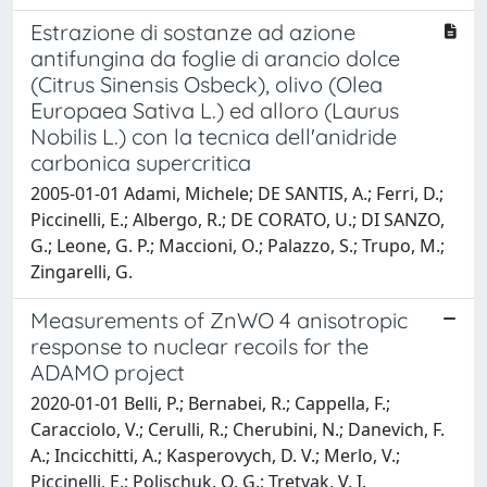
Estrazione di sostanze ad azione
antifungina da foglie di arancio dolce
(Citrus Sinensis Osbeck), olivo (Olea
Europaea Sativa L.) ed alloro (Laurus
Nobilis L.) con la tecnica dell'anidride
carbonica supercritica
2005-01-01 Adami, Michele; DE SANTIS, A.; Ferri, D.;
Piccinelli, E.; Albergo, R.; DE CORATO, U.; DI SANZO,
G.; Leone, G. P.; Maccioni, O.; Palazzo, S.; Trupo, M.;
Zingarelli, G.
Measurements of ZnWO 4 anisotropic
response to nuclear recoils for the
ADAMO project
2020-01-01 Belli, P.; Bernabei, R.; Cappella, F.;
Caracciolo, V.; Cerulli, R.; Cherubini, N.; Danevich, F.
A.; Incicchitti, A.; Kasperovych, D. V.; Merlo, V.;
Piccinelli, E.; Polischuk, O. G.; Tretyak, V. I.