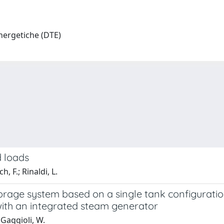
nergetiche (DTE)
d loads
, F.; Rinaldi, L.
rage system based on a single tank configuration
with an integrated steam generator
; Gaggioli, W.