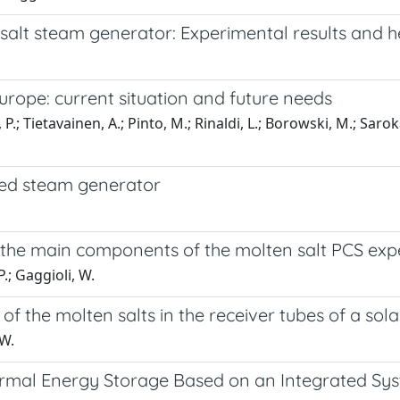
 salt steam generator: Experimental results and h
Europe: current situation and future needs
.; Tietavainen, A.; Pinto, M.; Rinaldi, L.; Borowski, M.; Saroka, 
ted steam generator
 the main components of the molten salt PCS expe
P.; Gaggioli, W.
of the molten salts in the receiver tubes of a sol
 W.
hermal Energy Storage Based on an Integrated S