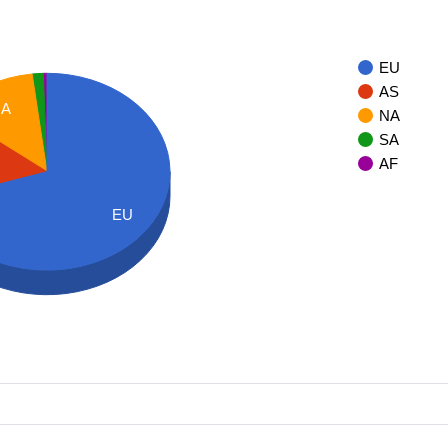
EU
AS
NA
NA
SA
AF
EU