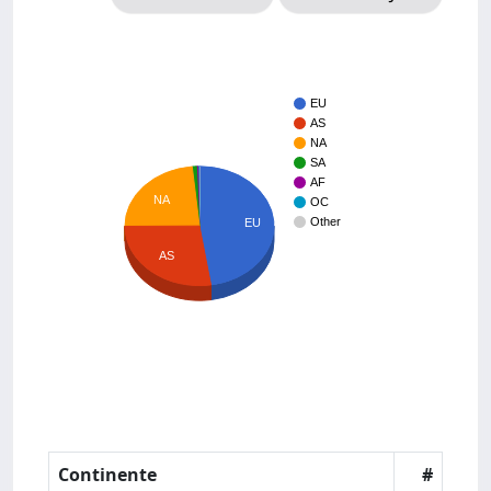
EU
AS
NA
SA
AF
NA
OC
Other
EU
AS
Continente
#