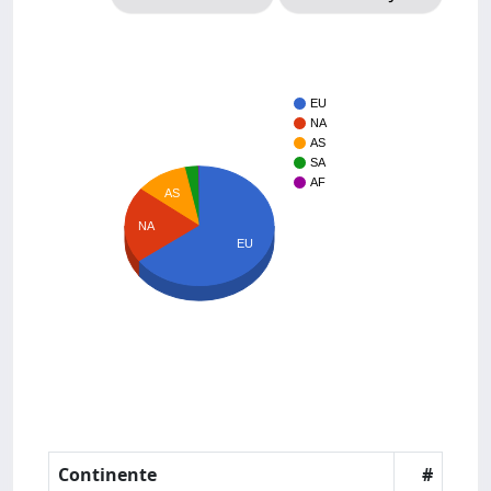
EU
NA
AS
SA
AF
AS
NA
EU
Continente
#