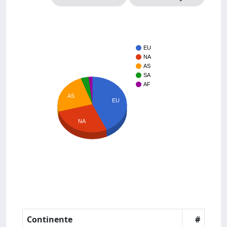
EU
NA
AS
SA
AF
AS
EU
NA
Continente
#