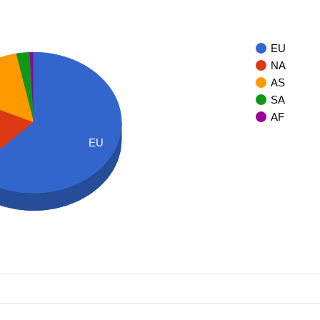
EU
NA
AS
SA
AF
EU