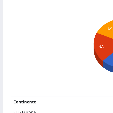
AS
NA
Continente
EU - Europa