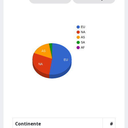
EU
NA
AS
SA
AF
AS
EU
NA
Continente
#