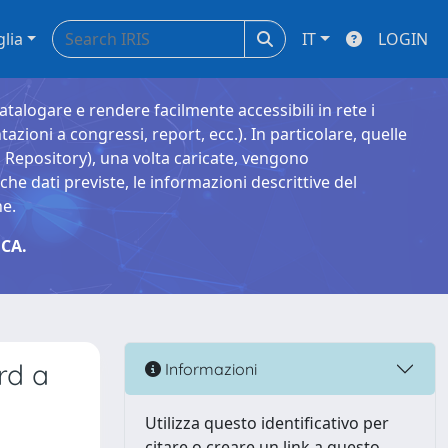
glia
IT
LOGIN
catalogare e rendere facilmente accessibili in rete i
tazioni a congressi, report, ecc.). In particolare, quelle
Repository), una volta caricate, vengono
 dati previste, le informazioni descrittive del
ne.
CA.
rd a
Informazioni
Utilizza questo identificativo per
citare o creare un link a questo