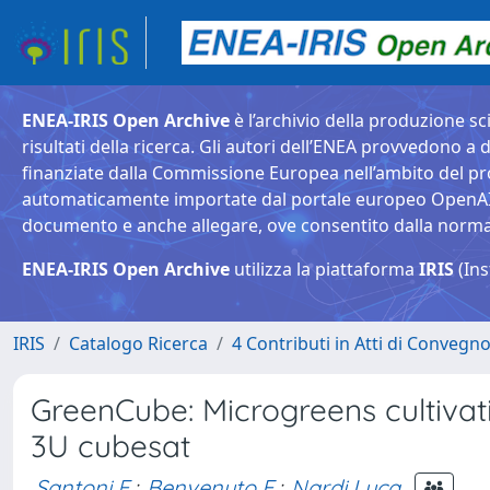
ENEA-IRIS Open Archive
è l’archivio della produzione sci
risultati della ricerca. Gli autori dell’ENEA provvedono a d
finanziate dalla Commissione Europea nell’ambito del pr
automaticamente importate dal portale europeo OpenAIRE. 
documento e anche allegare, ove consentito dalla normativ
ENEA-IRIS Open Archive
utilizza la piattaforma
IRIS
(Ins
IRIS
Catalogo Ricerca
4 Contributi in Atti di Convegn
GreenCube: Microgreens cultiva
3U cubesat
Santoni F.
;
Benvenuto E.
;
Nardi Luca