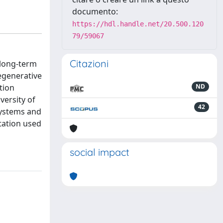
documento:
https://hdl.handle.net/20.500.120
79/59067
Citazioni
 long-term
egenerative
tion
ND
versity of
42
 systems and
tation used
social impact