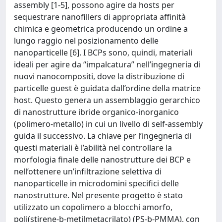
assembly [1-5], possono agire da hosts per
sequestrare nanofillers di appropriata affinità
chimica e geometrica producendo un ordine a
lungo raggio nel posizionamento delle
nanoparticelle [6]. I BCPs sono, quindi, materiali
ideali per agire da “impalcatura” nell’ingegneria di
nuovi nanocompositi, dove la distribuzione di
particelle guest è guidata dall’ordine della matrice
host. Questo genera un assemblaggio gerarchico
di nanostrutture ibride organico-inorganico
(polimero-metallo) in cui un livello di self-assembly
guida il successivo. La chiave per l’ingegneria di
questi materiali è l’abilità nel controllare la
morfologia finale delle nanostrutture dei BCP e
nell’ottenere un’infiltrazione selettiva di
nanoparticelle in microdomini specifici delle
nanostrutture. Nel presente progetto è stato
utilizzato un copolimero a blocchi amorfo,
poli(stirene-b-metilmetacrilato) (PS-b-PMMA), con