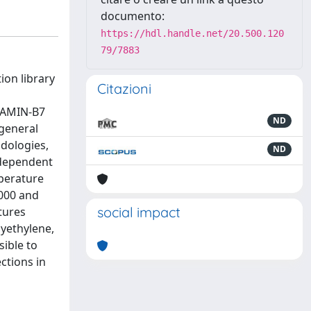
documento:
https://hdl.handle.net/20.500.120
79/7883
ion library
Citazioni
ITAMIN-B7
ND
 general
dologies,
ND
ndependent
mperature
1000 and
social impact
tures
lyethylene,
sible to
ctions in