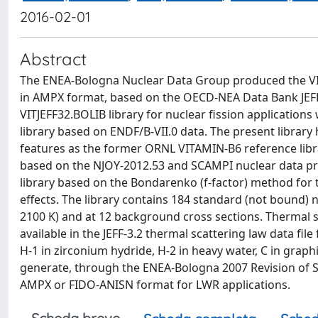
2016-02-01
Abstract
The ENEA-Bologna Nuclear Data Group produced the VITJ
in AMPX format, based on the OECD-NEA Data Bank JEFF-3
VITJEFF32.BOLIB library for nuclear fission applicatio
library based on ENDF/B-VII.0 data. The present libra
features as the former ORNL VITAMIN-B6 reference lib
based on the NJOY-2012.53 and SCAMPI nuclear data pr
library based on the Bondarenko (f-factor) method for
effects. The library contains 184 standard (not bound) 
2100 K) and at 12 background cross sections. Thermal s
available in the JEFF-3.2 thermal scattering law data file
H-1 in zirconium hydride, H-2 in heavy water, C in graph
generate, through the ENEA-Bologna 2007 Revision of SC
AMPX or FIDO-ANISN format for LWR applications.