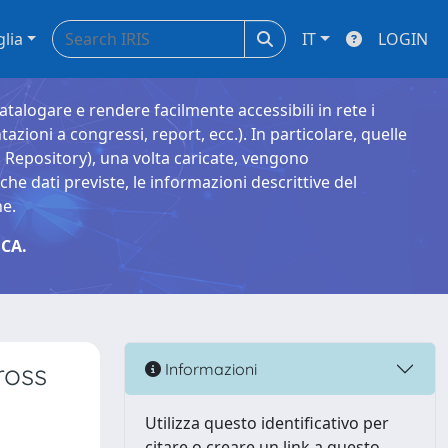
glia
IT
LOGIN
catalogare e rendere facilmente accessibili in rete i
tazioni a congressi, report, ecc.). In particolare, quelle
Repository), una volta caricate, vengono
 dati previste, le informazioni descrittive del
ne.
CA.
ross
Informazioni
Utilizza questo identificativo per
citare o creare un link a questo