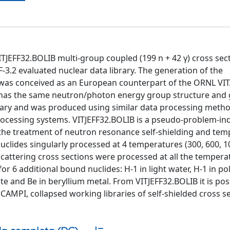
EFF32.BOLIB multi-group coupled (199 n + 42 γ) cross sect
.2 evaluated nuclear data library. The generation of the
ns was conceived as an European counterpart of the ORNL V
ry has the same neutron/photon energy group structure and
rary and was produced using similar data processing metho
ocessing systems. VITJEFF32.BOLIB is a pseudo-problem-i
 the treatment of neutron resonance self-shielding and te
nuclides singularly processed at 4 temperatures (300, 600, 
cattering cross sections were processed at all the tempera
 for 6 additional bound nuclides: H-1 in light water, H-1 in po
ite and Be in beryllium metal. From VITJEFF32.BOLIB it is pos
AMPI, collapsed working libraries of self-shielded cross se