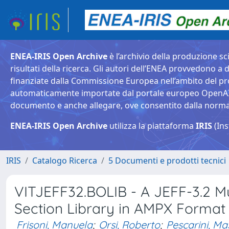
ENEA-IRIS Open Archive
è l’archivio della produzione sci
risultati della ricerca. Gli autori dell’ENEA provvedono a d
finanziate dalla Commissione Europea nell’ambito del pr
automaticamente importate dal portale europeo OpenAIRE. 
documento e anche allegare, ove consentito dalla normativ
ENEA-IRIS Open Archive
utilizza la piattaforma
IRIS
(Ins
IRIS
Catalogo Ricerca
5 Documenti e prodotti tecnici
VITJEFF32.BOLIB - A JEFF-3.2 Mu
Section Library in AMPX Format 
Frisoni, Manuela
;
Orsi, Roberto
;
Pescarini, M