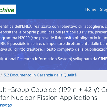
Home
Sfo
entifica dell'ENEA, realizzato con l'obiettivo di raccogliere, 
epositare le proprie pubblicazioni (articoli su rivista, presen
ogramma H2020 (che prevede il deposito obbligatorio in un 
È possibile inserire, o importare direttamente dalle banche
a sul diritto d'autore, il testo completo della pubblicazio
titutional Research Information System) sviluppata da
CINE
5.2 Documento in Garanzia della Qualità
lti-Group Coupled (199 n + 42 γ) C
for Nuclear Fission Applications
assimo