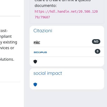
documento:
https://hdl.handle.net/20.500.120
79/79607
Citazioni
cost-
mpliant
y existing
ND
vices or
0
lutions.
social impact