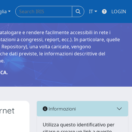
glia
IT
LOGIN
catalogare e rendere facilmente accessibili in rete i
tazioni a congressi, report, ecc.). In particolare, quelle
Repository), una volta caricate, vengono
 dati previste, le informazioni descrittive del
ne.
CA.
rnet
Informazioni
Utilizza questo identificativo per
citare o creare un link a questo