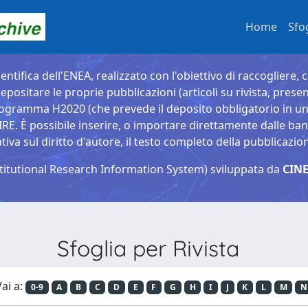
Home
Sfo
entifica dell'ENEA, realizzato con l'obiettivo di raccogliere, 
epositare le proprie pubblicazioni (articoli su rivista, presen
ogramma H2020 (che prevede il deposito obbligatorio in un 
È possibile inserire, o importare direttamente dalle banche
a sul diritto d'autore, il testo completo della pubblicazio
titutional Research Information System) sviluppata da
CINE
Sfoglia per Rivista
ai a:
0-9
A
B
C
D
E
F
G
H
I
J
K
L
M
N