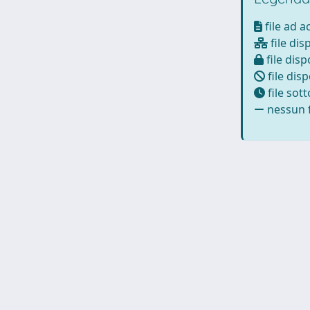
file ad 
file dis
file disp
file disp
file sot
nessun f