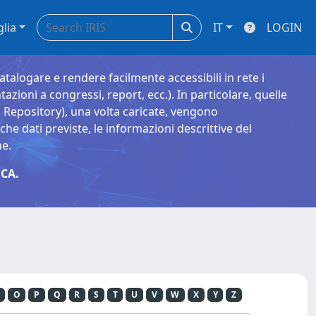
glia
IT
LOGIN
catalogare e rendere facilmente accessibili in rete i
tazioni a congressi, report, ecc.). In particolare, quelle
Repository), una volta caricate, vengono
 dati previste, le informazioni descrittive del
ne.
CA.
O
P
Q
R
S
T
U
V
W
X
Y
Z