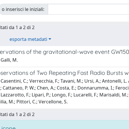
o inserisci le iniziali:
tati da 1 a 2 di 2
esporta metadati
servations of the gravitational-wave event GW15
Galli, M.
servations of Two Repeating Fast Radio Bursts wi
asentini, C.; Verrecchia, F.; Tavani, M.; Ursi, A.; Antonelli, L. A
; Cattaneo, P. W.; Chen, A.; Costa, E.; Donnarumma, I.; Feroci, M.
 Lazzarotto, F.; Lipari, P.; Longo, F.; Lucarelli, F.; Marisaldi, M.;
ilia, M.; Pittori, C.; Vercellone, S.
tati da 1 a 2 di 2
 icone