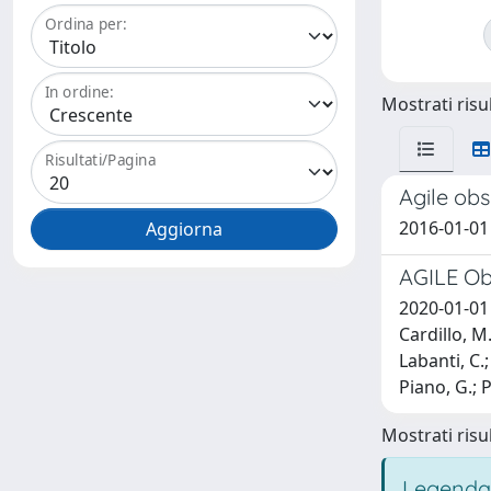
Ordina per:
In ordine:
Mostrati risul
Risultati/Pagina
Agile ob
2016-01-01 
AGILE Ob
2020-01-01 C
Cardillo, M.
Labanti, C.;
Piano, G.; P
Mostrati risul
Legenda