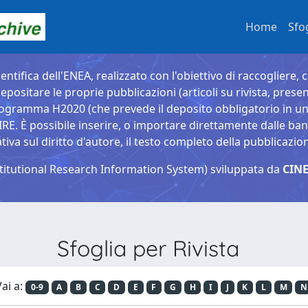
Home
Sfo
entifica dell'ENEA, realizzato con l'obiettivo di raccogliere, 
epositare le proprie pubblicazioni (articoli su rivista, presen
ogramma H2020 (che prevede il deposito obbligatorio in un 
È possibile inserire, o importare direttamente dalle banche
a sul diritto d'autore, il testo completo della pubblicazio
titutional Research Information System) sviluppata da
CINE
Sfoglia per Rivista
ai a:
0-9
A
B
C
D
E
F
G
H
I
J
K
L
M
N