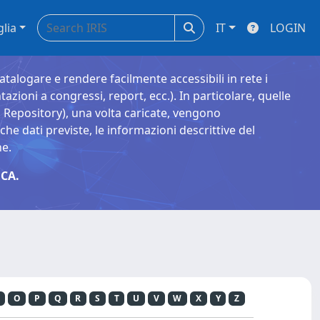
glia
IT
LOGIN
catalogare e rendere facilmente accessibili in rete i
tazioni a congressi, report, ecc.). In particolare, quelle
Repository), una volta caricate, vengono
 dati previste, le informazioni descrittive del
ne.
CA.
O
P
Q
R
S
T
U
V
W
X
Y
Z