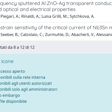
equency sputtered Al:ZnO-Ag transparent conduct
optical and electrical properties
iegari, A.; Rinaldi, A.; Luisa Grilli, M.; Sytchkova, A.
train sensitivity of the critical current of Nb3Sn 
Seeber, B.; Calzolaio, C.; Zurmuhle, D.; Abacherli, V.; Alessan
tati da 8 a 12 di 12
 icone
accesso aperto
ponibili sulla rete interna
onibili agli utenti autorizzati
onibili solo agli amministratori
to embargo
ile disponibile