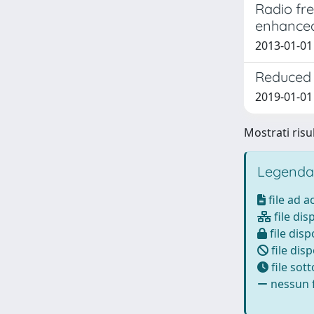
Radio fr
enhanced 
2013-01-01 P
Reduced s
2019-01-01 
Mostrati risul
Legenda
file ad 
file dis
file disp
file disp
file sot
nessun f