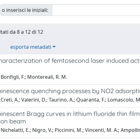
o inserisci le iniziali:
tati da 8 a 12 di 12
esporta metadati
haracterization of femtosecond laser induced acti
Bonfigli, F.; Montereali, R. M.
inescence quenching processes by NO2 adsorptio
reti, A.; Valerini, D.; Taurino, A.; Quaranta, F.; Lomascolo, M.
nescent Bragg curves in lithium fluoride thin films
ton beam
ichelatti, E.; Nigro, V.; Piccinini, M.; Vincenti, M. A.; Ampollin