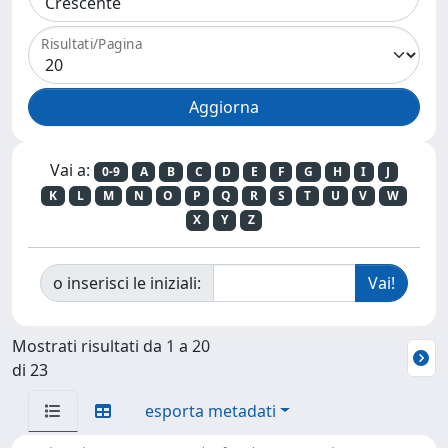
Risultati/Pagina
Vai a:
0-9
A
B
C
D
E
F
G
H
I
J
K
L
M
N
O
P
Q
R
S
T
U
V
W
X
Y
Z
o inserisci le iniziali:
Mostrati risultati da 1 a 20
di 23
esporta metadati