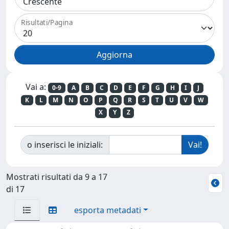
Risultati/Pagina
Vai a:
0-9
A
B
C
D
E
F
G
H
I
J
K
L
M
N
O
P
Q
R
S
T
U
V
W
X
Y
Z
o inserisci le iniziali:
Mostrati risultati da 9 a 17
di 17
esporta metadati