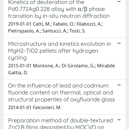
Kinetics of deuteration of the
Pd0.772Ag0.228 alloy with α/β phase
transition by in-situ neutron diffraction
2019-01-01 Catti, M.; Fabelo, O.; Filabozzi, A.;
Pietropaolo, A.; Santucci, A.; Tosti, S.
Microstructure and kinetics evolution in
MgH2-TiO2 pellets after hydrogen
cycling
2015-01-01 Montone, A.; Di Girolamo, G.; Mirabile
Gattia, D.
On the influence of lead and cadmium
fluoride content on thermal, optical and
structural properties of oxyfluoride glass
2014-01-01 Falconieri, M.
Preparation method of double-textured
ZnO:B films deposited by MOCVD on