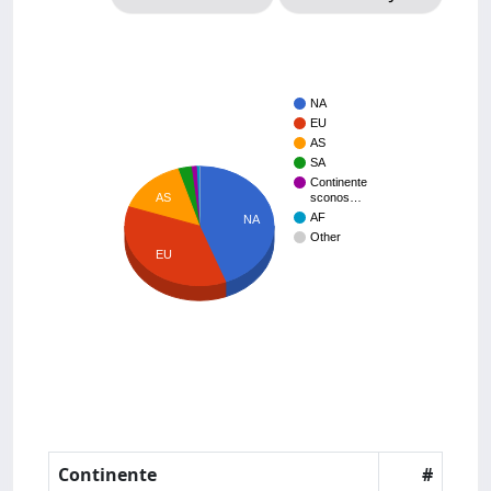
NA
EU
AS
SA
Continente
sconos…
AS
AF
NA
Other
EU
Continente
#