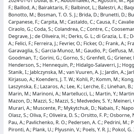
2024-01-01 Duval, B. P.; Abdolmaleki, A.; Agostini, M.; Ajay
F.; Baillod, A.; Bairaktaris, F.; Balbinot, L.; Balestri, A.;
Bonotto, M.; Bosman, T. O. S. J.; Brida, D.; Brunetti, D.; Buc
Carpanese, F.; Carpita, M.; Castaldo, C.; Causa, F.; Caval
Ciraolo, G.; Coda, S.; Colandrea, C.; Contre, C.; Coosemans
Degrave, J.; de Oliveira, H.; Derks, G. L.; di Grazia, L. E.
A.; Felici, F.; Ferreira, J.; Fevrier, O.; Ficker, O.; Frank, A.;
Garavaglia, S.; Garcia-Munoz, M.; Gaudio, P.; Gelfusa, M.; 
Goodman, T.; Gorini, G.; Gorno, S.; Grenfell, G.; Griener,
Henderson, S.; Hennequin, P.; Hidalgo-Salaverri, J.; Hogge,
Stanik, I.; Jablczynska, M.; van Vuuren, A. J.; Jardin, A.; Jar
Kirjasuo, A.; Koenders, J. T. W.; Kohli, P.; Komm, M.; Kong,
Laszynska, E.; Lazaros, A.; Lee, K.; Lerche, E.; Linehan, B
Marin, M.; Marinoni, A.; Martellucci, L.; Martin, Y.; Martin,
Mazon, D.; Mazzi, S.; Mazzi, S.; Medvedev, S. Y.; Meineri, 
Murari, A.; Muscente, P.; Mykytchuk, D.; Nabais, F.; Napoli
Olasz, S.; Oliva, F.; Oliveira, D. S.; Orsitto, F. P.; Osbor
Pau, A.; Pavlichenko, R. O.; Pedersen, A. C.; Pedrini, M.; Pe
Pironti, A.; Plank, U.; Plyusnin, V.; Poels, Y. R. J.; Pokol, G