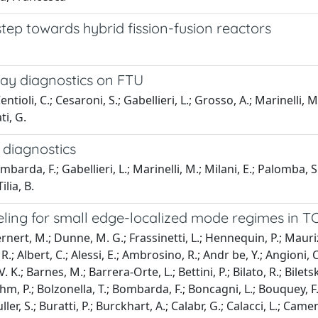
ep towards hybrid fission-fusion reactors
ay diagnostics on FTU
li, C.; Cesaroni, S.; Gabellieri, L.; Grosso, A.; Marinelli, M.;
ti, G.
diagnostics
arda, F.; Gabellieri, L.; Marinelli, M.; Milani, E.; Palomba, S
ilia, B.
ing for small edge-localized mode regimes in 
Bernert, M.; Dunne, M. G.; Frassinetti, L.; Hennequin, P.; Mauriz
R.; Albert, C.; Alessi, E.; Ambrosino, R.; Andr be, Y.; Angioni,
.; Barnes, M.; Barrera-Orte, L.; Bettini, P.; Bilato, R.; Biletsky
ohm, P.; Bolzonella, T.; Bombarda, F.; Boncagni, L.; Bouquey, F.
ller, S.; Buratti, P.; Burckhart, A.; Calabr, G.; Calacci, L.; Cam