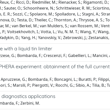
eux, C.; Ricci, D.; Riedmiller, M.; Rienacker, S.; Rigamonti, D.; R
.; Sauter, O.; Schoonheere, N.; Schrittwieser, R. W.; Sciortino, F
, E. R.; Sozzi, C.; Spolaore, M.; Spolladore, L.; Stagni, A.; Stran
nova, D.; Testa, D.; Theiler, C.; Thornton, A.; Thrysoe, A. S.; T
Vallar, M.; van Berkel, M.; van Mulders, S.; van Rossem, M.; Ven
nzi, P.; Voitsekhovitch, I.; Votta, L.; Vu, N. M. T.; Wang, Y.; Wa
dykin, D.; Yang, H.; Yanovskiy, V.; Zebrowski, J.; Zestanakis, P
ith a liquid tin limiter
uzzese, G.; Bombarda, F.; Crescenzi, F.; Gabellieri, L.; Mancini
SPHERA experiment: obtainment of the full current
; Apruzzese, G.; Bombarda, F.; Boncagni, L.; Buratti, P.; Filipp
, S.; Marsili, P.; Piergotti, V.; Rocchi, G.; Sibio, A.; Tilia, B.; 
diagnostics applications
mbarda, F.; Zerbini, M.