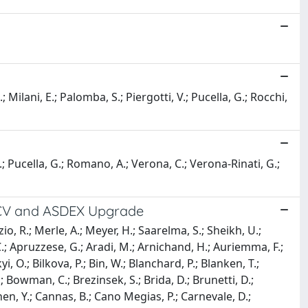
 Milani, E.; Palomba, S.; Piergotti, V.; Pucella, G.; Rocchi,
.; Pucella, G.; Romano, A.; Verona, C.; Verona-Rinati, G.;
TCV and ASDEX Upgrade
io, R.; Merle, A.; Meyer, H.; Saarelma, S.; Sheikh, U.;
 C.; Apruzzese, G.; Aradi, M.; Arnichand, H.; Auriemma, F.;
i, O.; Bilkova, P.; Bin, W.; Blanchard, P.; Blanken, T.;
; Bowman, C.; Brezinsek, S.; Brida, D.; Brunetti, D.;
enen, Y.; Cannas, B.; Cano Megias, P.; Carnevale, D.;