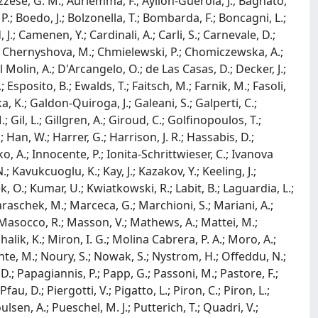
pruzzese, G. M.; Auriemma, F.; Ayllon-Guerola, J.; Bagnato,
, P.; Boedo, J.; Bolzonella, T.; Bombarda, F.; Boncagni, L.;
, J.; Camenen, Y.; Cardinali, A.; Carli, S.; Carnevale, D.;
 B.; Chernyshova, M.; Chmielewski, P.; Chomiczewska, A.;
 Molin, A.; D'Arcangelo, O.; de Las Casas, D.; Decker, J.;
 Esposito, B.; Ewalds, T.; Faitsch, M.; Farnik, M.; Fasoli,
lazka, K.; Galdon-Quiroga, J.; Galeani, S.; Galperti, C.;
Gil, L.; Gillgren, A.; Giroud, C.; Golfinopoulos, T.;
Han, W.; Harrer, G.; Harrison, J. R.; Hassabis, D.;
o, A.; Innocente, P.; Ionita-Schrittwieser, C.; Ivanova
N.; Kavukcuoglu, K.; Kay, J.; Kazakov, Y.; Keeling, J.;
k, O.; Kumar, U.; Kwiatkowski, R.; Labit, B.; Laguardia, L.;
Maraschek, M.; Marceca, G.; Marchioni, S.; Mariani, A.;
 S.; Masocco, R.; Masson, V.; Mathews, A.; Mattei, M.;
alik, K.; Miron, I. G.; Molina Cabrera, P. A.; Moro, A.;
ente, M.; Noury, S.; Nowak, S.; Nystrom, H.; Offeddu, N.;
 D.; Papagiannis, P.; Papp, G.; Passoni, M.; Pastore, F.;
au, D.; Piergotti, V.; Pigatto, L.; Piron, C.; Piron, L.;
oulsen, A.; Pueschel, M. J.; Putterich, T.; Quadri, V.;