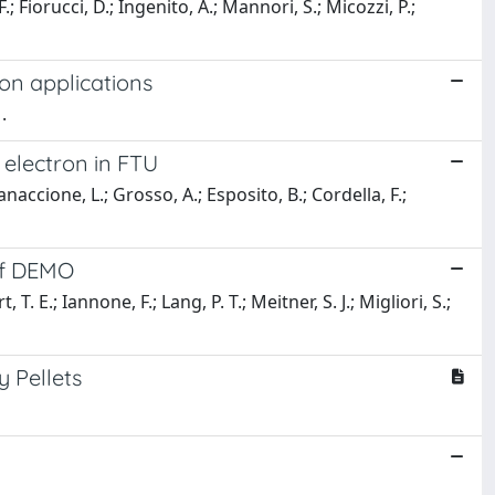
F.; Fiorucci, D.; Ingenito, A.; Mannori, S.; Micozzi, P.;
on applications
.
 electron in FTU
anaccione, L.; Grosso, A.; Esposito, B.; Cordella, F.;
 of DEMO
T. E.; Iannone, F.; Lang, P. T.; Meitner, S. J.; Migliori, S.;
 Pellets