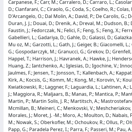
Carpanese, F.; Carr, M.; Carralero, D.; Carraro, L.; Casola
D.; Cianfarani, C.; Ciraolo, G.; Coda, S.; Coelho, R.; Colas, L
D'Arcangelo, O.; Dal Molin, A.; David, P.; De Carolis, G.; 
Duran, J. J.; Douai, D.; Drenik, A.; Dreval, M.; Dudson, B.; D
Faustin, J.; Fedorczak, N.; Felici, F.; Feng, S.; Feng, X.; Ferre
Gabellieri, L.; Gadariya, D.; Gahle, D.; Galassi, D.; Galazka,
Mu oz, M.; Garzotti, L.; Gath, J.; Geiger, B.; Giacomelli, L
G.; Gospodarczyk, M.; Granucci, G.; Grekov, D.; Grenfell, 
Happel, T.; Harrison, J.; Havranek, A.; Hawke, J.; Henderson
Huang, Z.; Iantchenko, A.; Iglesias, D.; Igochine, V.; Innocen
Jaulmes, F.; Jensen, T.; Jonsson, T.; Kallenbach, A.; Kappat
Kirk, A.; Kocsis, G.; Komm, M.; Kong, M.; Korovin, V.; Koubit
Kwiatkowski, R.; Laggner, F.; Laguardia, L.; Lahtinen, A.; La
J.; Maggiora, R.; Maljaars, B.; Manas, P.; Mantica, P.; Man
Martin, P.; Martin Solis, J. R.; Martitsch, A.; Mastrostef
Mcmillan, B.; Meineri, C.; Menkovski, V.; Meshcheriakov, D.
Morales, J.; Moret, J. -M.; Moro, A.; Moulton, D.; Nabais, F
M.; Nowak, S.; Oberkofler, M.; Ochoukov, R.; Ollus, P.; Olse
Papp, G.; Paradela Perez, I.; Parra, F.; Passeri, M.; Pau, A.