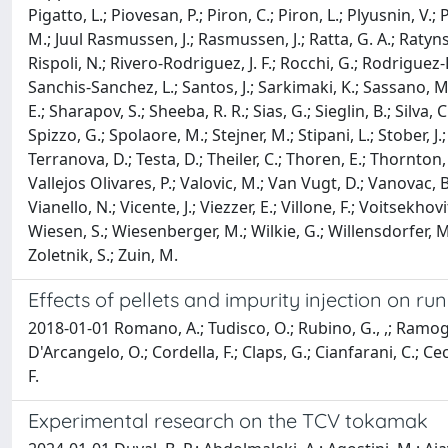
Pigatto, L.; Piovesan, P.; Piron, C.; Piron, L.; Plyusnin, V.; P
M.; Juul Rasmussen, J.; Rasmussen, J.; Ratta, G. A.; Ratynsk
Rispoli, N.; Rivero-Rodriguez, J. F.; Rocchi, G.; Rodriguez
Sanchis-Sanchez, L.; Santos, J.; Sarkimaki, K.; Sassano, M.; 
E.; Sharapov, S.; Sheeba, R. R.; Sias, G.; Sieglin, B.; Silva, 
Spizzo, G.; Spolaore, M.; Stejner, M.; Stipani, L.; Stober, J.
Terranova, D.; Testa, D.; Theiler, C.; Thoren, E.; Thornton, A
Vallejos Olivares, P.; Valovic, M.; Van Vugt, D.; Vanovac, B.
Vianello, N.; Vicente, J.; Viezzer, E.; Villone, F.; Voitsekh
Wiesen, S.; Wiesenberger, M.; Wilkie, G.; Willensdorfer, M.;
Zoletnik, S.; Zuin, M.
Effects of pellets and impurity injection on 
2018-01-01 Romano, A.; Tudisco, O.; Rubino, G., ,; Ramogida,
D'Arcangelo, O.; Cordella, F.; Claps, G.; Cianfarani, C.; Cec
F.
Experimental research on the TCV tokamak