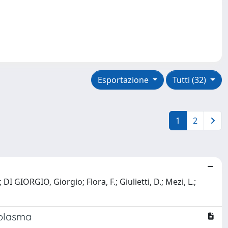
Esportazione
Tutti (32)
1
2
; DI GIORGIO, Giorgio; Flora, F.; Giulietti, D.; Mezi, L.;
 plasma