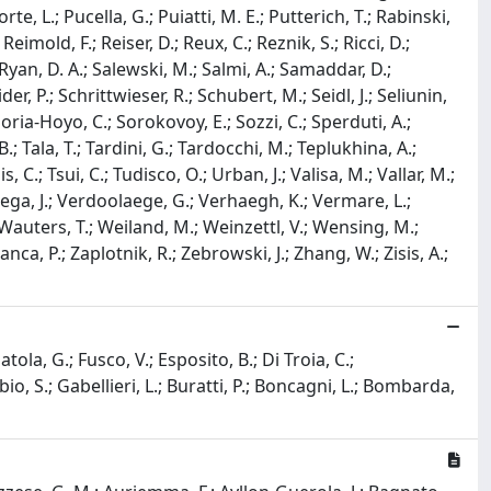
orte, L.; Pucella, G.; Puiatti, M. E.; Putterich, T.; Rabinski,
imold, F.; Reiser, D.; Reux, C.; Reznik, S.; Ricci, D.;
Ryan, D. A.; Salewski, M.; Salmi, A.; Samaddar, D.;
r, P.; Schrittwieser, R.; Schubert, M.; Seidl, J.; Seliunin,
; Soria-Hoyo, C.; Sorokovoy, E.; Sozzi, C.; Sperduti, A.;
B.; Tala, T.; Tardini, G.; Tardocchi, M.; Teplukhina, A.;
 C.; Tsui, C.; Tudisco, O.; Urban, J.; Valisa, M.; Vallar, M.;
.; Vega, J.; Verdoolaege, G.; Verhaegh, K.; Vermare, L.;
.; Wauters, T.; Weiland, M.; Weinzettl, V.; Wensing, M.;
ca, P.; Zaplotnik, R.; Zebrowski, J.; Zhang, W.; Zisis, A.;
ola, G.; Fusco, V.; Esposito, B.; Di Troia, C.;
bio, S.; Gabellieri, L.; Buratti, P.; Boncagni, L.; Bombarda,