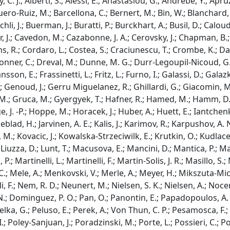
, C. J.; Alberti, S.; Alessi, E.; Anastasiou, G.; Andrebe, Y.; A
 Baquero-Ruiz, M.; Barcellona, C.; Bernert, M.; Bin, W.; Blanchard
hli, J.; Buerman, J.; Buratti, P.; Burckhart, A.; Busil, D.; Caloud
ier, J.; Cavedon, M.; Cazabonne, J. A.; Cerovsky, J.; Chapman,
, R.; Cordaro, L.; Costea, S.; Craciunescu, T.; Crombe, K.; Dal
; Donner, C.; Dreval, M.; Dunne, M. G.; Durr-Legoupil-Nicoud, G.;
 Fransson, E.; Frassinetti, L.; Fritz, L.; Furno, I.; Galassi, D.; Ga
Genoud, J.; Gerru Miguelanez, R.; Ghillardi, G.; Giacomin, M.; 
 M.; Gruca, M.; Gyergyek, T.; Hafner, R.; Hamed, M.; Hamm, D.; 
 J. -P.; Hoppe, M.; Horacek, J.; Huber, A.; Huett, E.; Iantchenk
leblad, H.; Jarvinen, A. E.; Kalis, J.; Karimov, R.; Karpushov, A. 
 M.; Kovacic, J.; Kowalska-Strzeciwilk, E.; Krutkin, O.; Kudlace
.; Liuzza, D.; Lunt, T.; Macusova, E.; Mancini, D.; Mantica, P.; 
 P.; Martinelli, L.; Martinelli, F.; Martin-Solis, J. R.; Masillo,
C.; Mele, A.; Menkovski, V.; Merle, A.; Meyer, H.; Mikszuta-Mich
, F.; Nem, R. D.; Neunert, M.; Nielsen, S. K.; Nielsen, A.; Noc
ne, N.; Dominguez, P. O.; Pan, O.; Panontin, E.; Papadopoulos, A.
lka, G.; Peluso, E.; Perek, A.; Von Thun, C. P.; Pesamosca, F.; Pf
. I.; Poley-Sanjuan, J.; Poradzinski, M.; Porte, L.; Possieri, C.; P