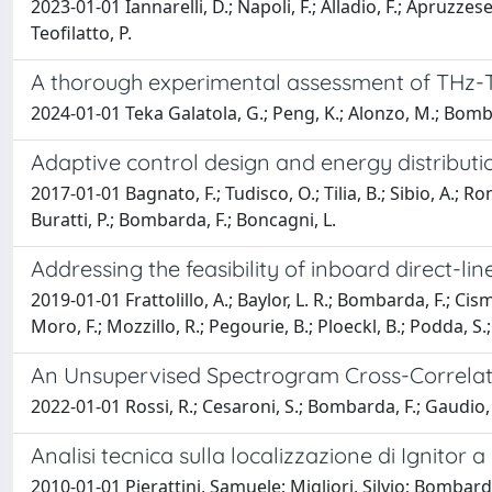
2023-01-01 Iannarelli, D.; Napoli, F.; Alladio, F.; Apruzzese, 
Teofilatto, P.
A thorough experimental assessment of THz-TD
2024-01-01 Teka Galatola, G.; Peng, K.; Alonzo, M.; Bombar
Adaptive control design and energy distributi
2017-01-01 Bagnato, F.; Tudisco, O.; Tilia, B.; Sibio, A.; Ro
Buratti, P.; Bombarda, F.; Boncagni, L.
Addressing the feasibility of inboard direct-lin
2019-01-01 Frattolillo, A.; Baylor, L. R.; Bombarda, F.; Cismon
Moro, F.; Mozzillo, R.; Pegourie, B.; Ploeckl, B.; Podda, S.;
An Unsupervised Spectrogram Cross-Correlatio
2022-01-01 Rossi, R.; Cesaroni, S.; Bombarda, F.; Gaudio, P.
Analisi tecnica sulla localizzazione di Ignitor 
2010-01-01 Pierattini, Samuele; Migliori, Silvio; Bombar