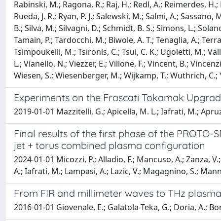
Rabinski, M.; Ragona, R.; Raj, H.; Redl, A.; Reimerdes, H.; R
Rueda, J. R.; Ryan, P. J.; Salewski, M.; Salmi, A.; Sassano, M
B.; Silva, M.; Silvagni, D.; Schmidt, B. S.; Simons, L.; Solano
Tamain, P.; Tardocchi, M.; Biwole, A. T.; Tenaglia, A.; Terra
Tsimpoukelli, M.; Tsironis, C.; Tsui, C. K.; Ugoletti, M.; 
L.; Vianello, N.; Viezzer, E.; Villone, F.; Vincent, B.; Vince
Wiesen, S.; Wiesenberger, M.; Wijkamp, T.; Wuthrich, C.; Ya
Experiments on the Frascati Tokamak Upgrade w
2019-01-01 Mazzitelli, G.; Apicella, M. L.; Iafrati, M.; Apr
Final results of the first phase of the PROTO-
jet + torus combined plasma configuration
2024-01-01 Micozzi, P.; Alladio, F.; Mancuso, A.; Zanza, V.
A.; Iafrati, M.; Lampasi, A.; Lazic, V.; Magagnino, S.; Mannori
From FIR and millimeter waves to THz plasma 
2016-01-01 Giovenale, E.; Galatola-Teka, G.; Doria, A.; Bo