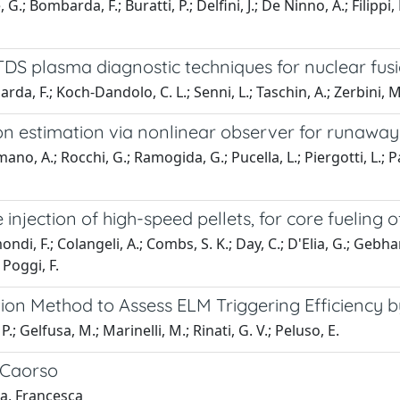
G.; Bombarda, F.; Buratti, P.; Delfini, J.; De Ninno, A.; Filippi, 
S plasma diagnostic techniques for nuclear fusi
da, F.; Koch-Dandolo, C. L.; Senni, L.; Taschin, A.; Zerbini, M
on estimation via nonlinear observer for runaway
mano, A.; Rocchi, G.; Ramogida, G.; Pucella, L.; Piergotti, L.; P
e injection of high-speed pellets, for core fueling
di, F.; Colangeli, A.; Combs, S. K.; Day, C.; D'Elia, G.; Gebhart, 
 Poggi, F.
n Method to Assess ELM Triggering Efficiency by
; Gelfusa, M.; Marinelli, M.; Rinati, G. V.; Peluso, E.
a Caorso
da, Francesca