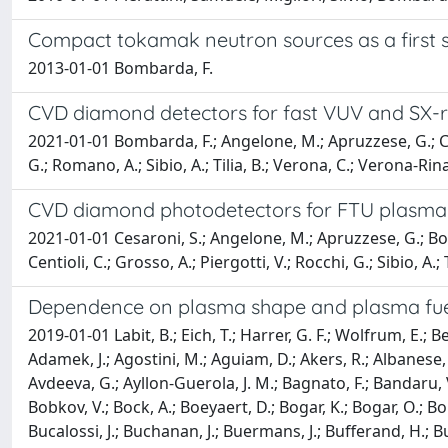
Compact tokamak neutron sources as a first st
2013-01-01 Bombarda, F.
CVD diamond detectors for fast VUV and SX-r
2021-01-01 Bombarda, F.; Angelone, M.; Apruzzese, G.; Centio
G.; Romano, A.; Sibio, A.; Tilia, B.; Verona, C.; Verona-Rina
CVD diamond photodetectors for FTU plasma 
2021-01-01 Cesaroni, S.; Angelone, M.; Apruzzese, G.; Bomb
Centioli, C.; Grosso, A.; Piergotti, V.; Rocchi, G.; Sibio, A.; T
Dependence on plasma shape and plasma fuel
2019-01-01 Labit, B.; Eich, T.; Harrer, G. F.; Wolfrum, E.; 
Adamek, J.; Agostini, M.; Aguiam, D.; Akers, R.; Albanese, 
Avdeeva, G.; Ayllon-Guerola, J. M.; Bagnato, F.; Bandaru, V. K
Bobkov, V.; Bock, A.; Boeyaert, D.; Bogar, K.; Bogar, O.; B
Bucalossi, J.; Buchanan, J.; Buermans, J.; Bufferand, H.; Bu