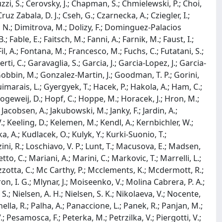
uzzi, S.; Cerovsky, J.; Chapman, S.; Chmielewski, P.; Choi,
Cruz Zabala, D. J.; Cseh, G.; Czarnecka, A.; Cziegler, I.;
r, N.; Dimitrova, M.; Dolizy, F.; Dominguez-Palacios
; Fable, E.; Faitsch, M.; Fanni, A.; Farnik, M.; Faust, I.;
.; Fil, A.; Fontana, M.; Francesco, M.; Fuchs, C.; Futatani, S.;
rti, C.; Garavaglia, S.; Garcia, J.; Garcia-Lopez, J.; Garcia-
.; Gobbin, M.; Gonzalez-Martin, J.; Goodman, T. P.; Gorini,
imarais, L.; Gyergyek, T.; Hacek, P.; Hakola, A.; Ham, C.;
 Hogeweij, D.; Hopf, C.; Hoppe, M.; Horacek, J.; Hron, M.;
 Jacobsen, A.; Jakubowski, M.; Janky, F.; Jardin, A.;
V.; Keeling, D.; Kelemen, M.; Kendl, A.; Kernbichler, W.;
ka, A.; Kudlacek, O.; Kulyk, Y.; Kurki-Suonio, T.;
zini, R.; Loschiavo, V. P.; Lunt, T.; Macusova, E.; Madsen,
, C.; Mariani, A.; Marini, C.; Markovic, T.; Marrelli, L.;
azzotta, C.; Mc Carthy, P.; Mcclements, K.; Mcdermott, R.;
n, I. G.; Mlynar, J.; Moiseenko, V.; Molina Cabrera, P. A.;
S.; Nielsen, A. H.; Nielsen, S. K.; Nikolaeva, V.; Nocente,
nella, R.; Palha, A.; Panaccione, L.; Panek, R.; Panjan, M.;
.; Pesamosca, F.; Peterka, M.; Petrzilka, V.; Piergotti, V.;