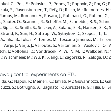
okol, G.; Poli, E.; Poloskei, P.; Popov, T.; Popovic, Z.; Por, G.; P
aia, S.; Ravensbergen, T.; Refy, D.; Reich, M.; Reimerdes, H.; Re
-Ramos, M.; Romano, A.; Rosato, J.; Rubinacci, G.; Rubino, G.; 
Sauter, O.; Scannell, R.; Scheffer, M.; Schneider, B. S.; Schneide
C.; Sipila, S.; Smith, S.; Snicker, A.; Solano, E. R.; Hansen, S. K.
; Strand, P.; Sun, H.; Suttrop, W.; Sytnykov, D.; Szepesi, T.; Tal, 
.; Tilia, B.; Tolias, P.; Tomes, M.; Toscano-Jimenez, M.; Tsironis,
; Varje, J.; Varju, J.; Varoutis, S.; Vartanian, S.; Vasilovici, O
ovitch, I.; Voltolina, D.; Vondracek, P.; Vu, N. M. T.; Walkden, N
 Wischmeier, M.; Wu, K.; Xiang, L.; Zagorski, R.; Zaloga, D.; Zan
runaway control experiments on FTU
 G.; Napoli, F.; Meineri, C.; Iafrati, M.; Giovannozzi, E.; Galat
cuzzi, S.; Botrugno, A.; Bagnato, F.; Apruzzese, G.; Tilia, B.; Si