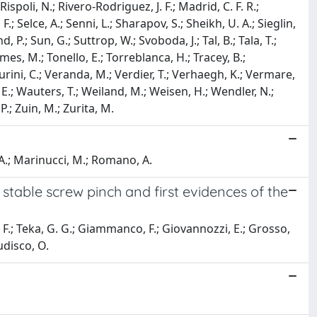
ispoli, N.; Rivero-Rodriguez, J. F.; Madrid, C. F. R.;
.; Selce, A.; Senni, L.; Sharapov, S.; Sheikh, U. A.; Sieglin,
d, P.; Sun, G.; Suttrop, W.; Svoboda, J.; Tal, B.; Tala, T.;
omes, M.; Tonello, E.; Torreblanca, H.; Tracey, B.;
turini, C.; Veranda, M.; Verdier, T.; Verhaegh, K.; Vermare,
ng, E.; Wauters, T.; Weiland, M.; Weisen, H.; Wendler, N.;
.; Zuin, M.; Zurita, M.
, A.; Marinucci, M.; Romano, A.
 stable screw pinch and first evidences of the
i, F.; Teka, G. G.; Giammanco, F.; Giovannozzi, E.; Grosso,
Tudisco, O.