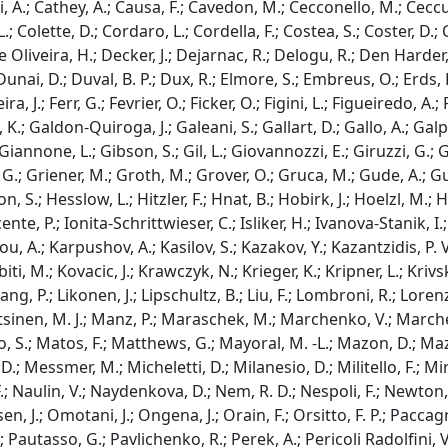
ri, A.; Cathey, A.; Causa, F.; Cavedon, M.; Cecconello, M.; Cecc
.; Colette, D.; Cordaro, L.; Cordella, F.; Costea, S.; Coster, D.; 
De Oliveira, H.; Decker, J.; Dejarnac, R.; Delogu, R.; Den Harde
unai, D.; Duval, B. P.; Dux, R.; Elmore, S.; Embreus, O.; Erds, B.
ira, J.; Ferr, G.; Fevrier, O.; Ficker, O.; Figini, L.; Figueiredo, A
 K.; Galdon-Quiroga, J.; Galeani, S.; Gallart, D.; Gallo, A.; Galpe
.; Giannone, L.; Gibson, S.; Gil, L.; Giovannozzi, E.; Giruzzi, G
G.; Griener, M.; Groth, M.; Grover, O.; Gruca, M.; Gude, A.; Gu
, S.; Hesslow, L.; Hitzler, F.; Hnat, B.; Hobirk, J.; Hoelzl, M.;
te, P.; Ionita-Schrittwieser, C.; Isliker, H.; Ivanova-Stanik, I.;
ou, A.; Karpushov, A.; Kasilov, S.; Kazakov, Y.; Kazantzidis, P. 
i, M.; Kovacic, J.; Krawczyk, N.; Krieger, K.; Kripner, L.; Krivs
ng, P.; Likonen, J.; Lipschultz, B.; Liu, F.; Lombroni, R.; Loren
tsinen, M. J.; Manz, P.; Maraschek, M.; Marchenko, V.; Marchetto
ano, S.; Matos, F.; Matthews, G.; Mayoral, M. -L.; Mazon, D.; M
; Messmer, M.; Micheletti, D.; Milanesio, D.; Militello, F.; Miro
.; Naulin, V.; Naydenkova, D.; Nem, R. D.; Nespoli, F.; Newton, 
n, J.; Omotani, J.; Ongena, J.; Orain, F.; Orsitto, F. P.; Paccag
; Pautasso, G.; Pavlichenko, R.; Perek, A.; Pericoli Radolfini, V