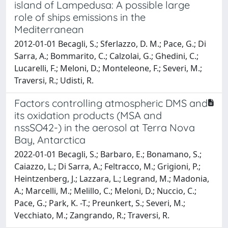
island of Lampedusa: A possible large
role of ships emissions in the
Mediterranean
2012-01-01 Becagli, S.; Sferlazzo, D. M.; Pace, G.; Di
Sarra, A.; Bommarito, C.; Calzolai, G.; Ghedini, C.;
Lucarelli, F.; Meloni, D.; Monteleone, F.; Severi, M.;
Traversi, R.; Udisti, R.
Factors controlling atmospheric DMS and
its oxidation products (MSA and
nssSO42-) in the aerosol at Terra Nova
Bay, Antarctica
2022-01-01 Becagli, S.; Barbaro, E.; Bonamano, S.;
Caiazzo, L.; Di Sarra, A.; Feltracco, M.; Grigioni, P.;
Heintzenberg, J.; Lazzara, L.; Legrand, M.; Madonia,
A.; Marcelli, M.; Melillo, C.; Meloni, D.; Nuccio, C.;
Pace, G.; Park, K. -T.; Preunkert, S.; Severi, M.;
Vecchiato, M.; Zangrando, R.; Traversi, R.