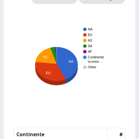
NA
EU
AS
SA
AF
AS
Continente
NA
sconos…
Other
EU
Continente
#