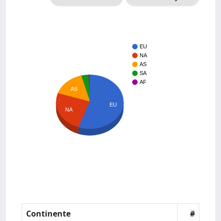
EU
NA
AS
SA
AF
AS
EU
NA
Continente
#