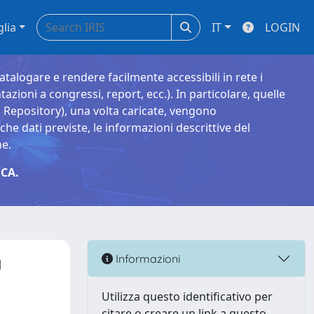
glia
IT
LOGIN
catalogare e rendere facilmente accessibili in rete i
tazioni a congressi, report, ecc.). In particolare, quelle
Repository), una volta caricate, vengono
 dati previste, le informazioni descrittive del
ne.
CA.
a
Informazioni
Utilizza questo identificativo per
citare o creare un link a questo