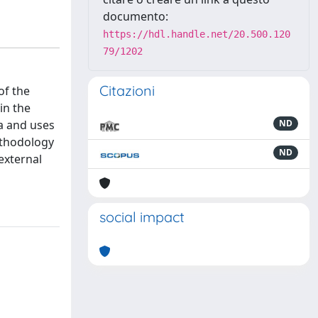
documento:
https://hdl.handle.net/20.500.120
79/1202
Citazioni
of the
in the
a and uses
ND
ethodology
ND
external
social impact