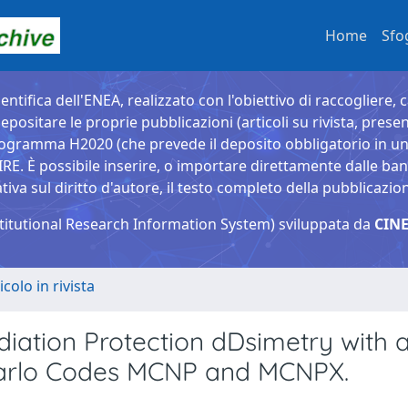
Home
Sfo
entifica dell'ENEA, realizzato con l'obiettivo di raccogliere, 
epositare le proprie pubblicazioni (articoli su rivista, presen
ogramma H2020 (che prevede il deposito obbligatorio in un 
È possibile inserire, o importare direttamente dalle banche
a sul diritto d'autore, il testo completo della pubblicazio
titutional Research Information System) sviluppata da
CINE
icolo in rivista
diation Protection dDsimetry with 
Carlo Codes MCNP and MCNPX.