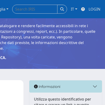
glia
IT
LOGIN
catalogare e rendere facilmente accessibili in rete i
tazioni a congressi, report, ecc.). In particolare, quelle
Repository), una volta caricate, vengono
 dati previste, le informazioni descrittive del
ne.
CA.
Informazioni
Utilizza questo identificativo per
citare o creare un link a questo