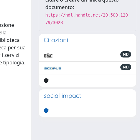
documento:
https://hdl.handle.net/20.500.120
79/3028
losione
lla
Citazioni
iblioteca
teca per sua
i servizi
ND
 tipologia.
ND
social impact