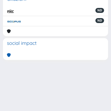
ND
ND
social impact