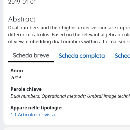
2019-01-01
Abstract
Dual numbers and their higher-order version are importa
difference calculus. Based on the relevant algebraic ru
of view, embedding dual numbers within a formalism re
Scheda breve
Scheda completa
Sched
Anno
2019
Parole chiave
Dual numbers; Operational methods; Umbral image techn
Appare nelle tipologie:
1.1 Articolo in rivista