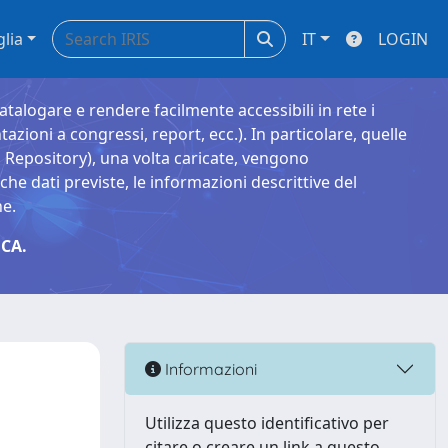
glia
IT
LOGIN
catalogare e rendere facilmente accessibili in rete i
tazioni a congressi, report, ecc.). In particolare, quelle
Repository), una volta caricate, vengono
 dati previste, le informazioni descrittive del
ne.
CA.
Informazioni
Utilizza questo identificativo per
citare o creare un link a questo