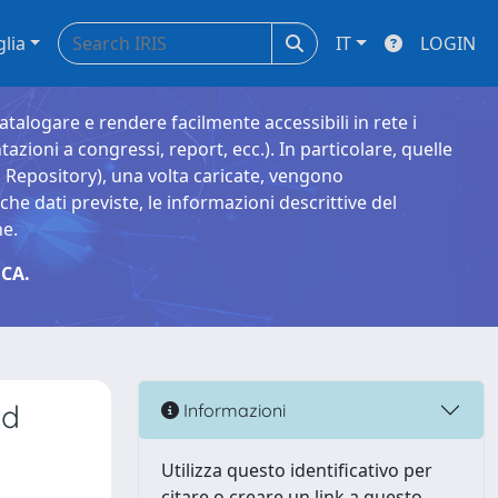
glia
IT
LOGIN
catalogare e rendere facilmente accessibili in rete i
tazioni a congressi, report, ecc.). In particolare, quelle
Repository), una volta caricate, vengono
 dati previste, le informazioni descrittive del
ne.
CA.
ed
Informazioni
Utilizza questo identificativo per
citare o creare un link a questo