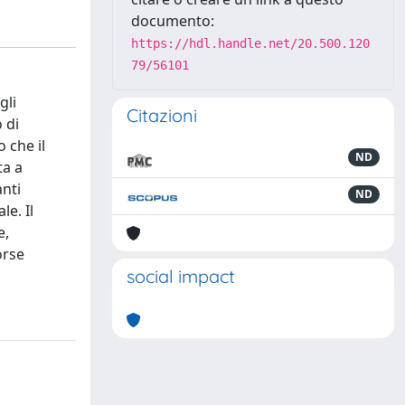
documento:
https://hdl.handle.net/20.500.120
79/56101
gli
Citazioni
 di
 che il
ND
ta a
anti
ND
le. Il
e,
orse
social impact