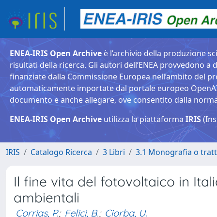
ENEA-IRIS Open Archive
è l’archivio della produzione sci
risultati della ricerca. Gli autori dell’ENEA provvedono a d
finanziate dalla Commissione Europea nell’ambito del pr
automaticamente importate dal portale europeo OpenAIRE. 
documento e anche allegare, ove consentito dalla normativ
ENEA-IRIS Open Archive
utilizza la piattaforma
IRIS
(Ins
IRIS
Catalogo Ricerca
3 Libri
3.1 Monografia o tratt
Il fine vita del fotovoltaico in I
ambientali
Corrias, P.
;
Felici, B.
;
Ciorba, U.