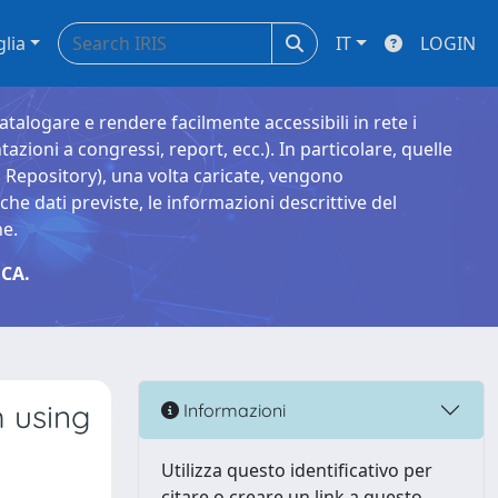
glia
IT
LOGIN
catalogare e rendere facilmente accessibili in rete i
tazioni a congressi, report, ecc.). In particolare, quelle
Repository), una volta caricate, vengono
 dati previste, le informazioni descrittive del
ne.
CA.
 using
Informazioni
Utilizza questo identificativo per
citare o creare un link a questo