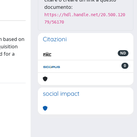
documento:
https://hdl.handle.net/20.500.120
79/56170
Citazioni
em based on
uisition
d for a
ND
0
social impact