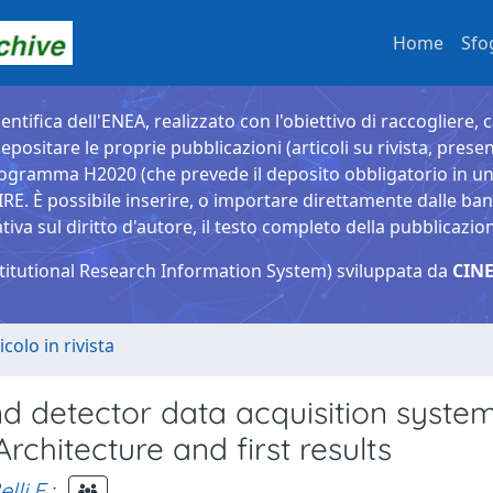
Home
Sfo
entifica dell'ENEA, realizzato con l'obiettivo di raccogliere, 
epositare le proprie pubblicazioni (articoli su rivista, presen
ogramma H2020 (che prevede il deposito obbligatorio in un 
È possibile inserire, o importare direttamente dalle banche
a sul diritto d'autore, il testo completo della pubblicazio
titutional Research Information System) sviluppata da
CINE
icolo in rivista
 detector data acquisition system
chitecture and first results
elli F.
;