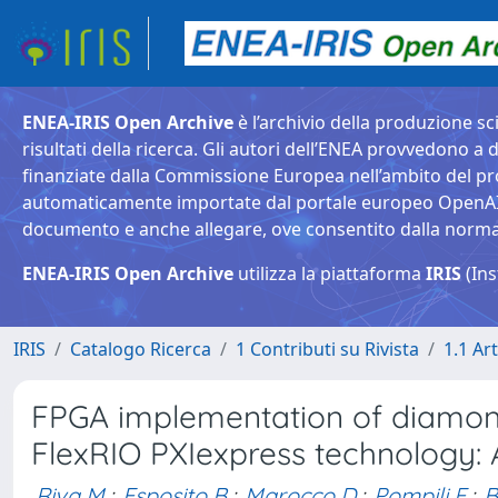
ENEA-IRIS Open Archive
è l’archivio della produzione sci
risultati della ricerca. Gli autori dell’ENEA provvedono a d
finanziate dalla Commissione Europea nell’ambito del pr
automaticamente importate dal portale europeo OpenAIRE. 
documento e anche allegare, ove consentito dalla normativ
ENEA-IRIS Open Archive
utilizza la piattaforma
IRIS
(Ins
IRIS
Catalogo Ricerca
1 Contributi su Rivista
1.1 Art
FPGA implementation of diamond
FlexRIO PXIexpress technology: Ar
Riva M.
;
Esposito B.
;
Marocco D.
;
Pompili F.
;
B