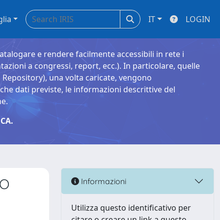
glia
IT
LOGIN
catalogare e rendere facilmente accessibili in rete i
tazioni a congressi, report, ecc.). In particolare, quelle
Repository), una volta caricate, vengono
 dati previste, le informazioni descrittive del
ne.
CA.
MO
Informazioni
Utilizza questo identificativo per
citare o creare un link a questo