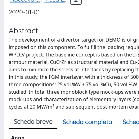
2020-01-01
Abstract
The development of a divertor target for DEMO is of gr
imposed on this component. To fulfill the loading req
WPDIV project. The baseline concept is based on the IT
armour material, CuCrZr as structural material and Cu-
aims to minimize the stress at interfaces by replacing 
In this study, the FGM interlayer, with a thickness of 5
three compositions: 25 vol.%W + 75 vol.%Cu, 50 vol.%W 
studied. In total three monoblock type mock-ups were
mock-ups and characterization of elementary layers (co
cycles at 20 MW/m² and sub-sequent post-mortem exam
Scheda breve
Scheda completa
Sched
Anno