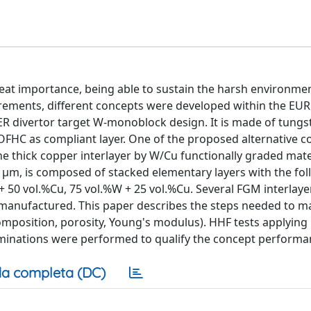
eat importance, being able to sustain the harsh environmen
uirements, different concepts were developed within the EU
ER divertor target W-monoblock design. It is made of tungs
OFHC as compliant layer. One of the proposed alternative c
the thick copper interlayer by W/Cu functionally graded mate
00 μm, is composed of stacked elementary layers with the fo
+ 50 vol.%Cu, 75 vol.%W + 25 vol.%Cu. Several FGM interlay
 manufactured. This paper describes the steps needed to 
mposition, porosity, Young's modulus). HHF tests applying
inations were performed to qualify the concept performa
a completa (DC)