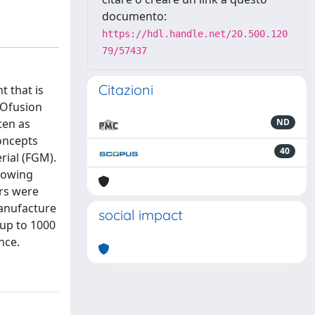
documento:
https://hdl.handle.net/20.500.120
79/57437
Citazioni
t that is
ROfusion
ten as
ND
oncepts
40
rial (FGM).
llowing
ers were
manufacture
social impact
 up to 1000
nce.