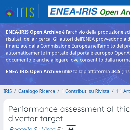
ENEA-IRIS Open Archive
è l’archivio della produzione sci
risultati della ricerca. Gli autori dell’ENEA provvedono a d
finanziate dalla Commissione Europea nell’ambito del pr
automaticamente importate dal portale europeo OpenAIRE. 
documento e anche allegare, ove consentito dalla normativ
ENEA-IRIS Open Archive
utilizza la piattaforma
IRIS
(Ins
IRIS
Catalogo Ricerca
1 Contributi su Rivista
1.1 Art
Performance assessment of thi
divertor target
Roccella S.
;
Visca E.
;