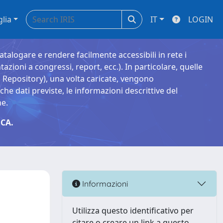
glia
IT
LOGIN
catalogare e rendere facilmente accessibili in rete i
tazioni a congressi, report, ecc.). In particolare, quelle
Repository), una volta caricate, vengono
 dati previste, le informazioni descrittive del
ne.
CA.
Informazioni
Utilizza questo identificativo per
citare o creare un link a questo