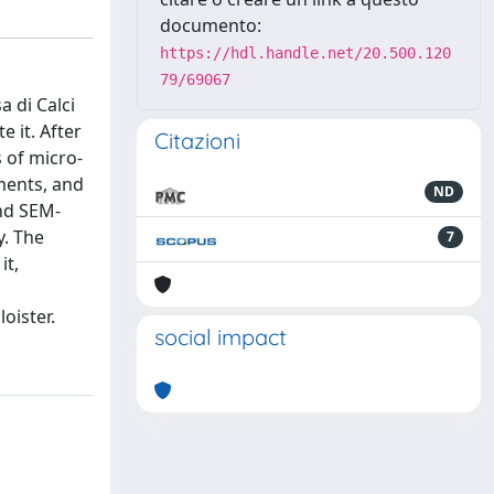
documento:
https://hdl.handle.net/20.500.120
79/69067
 di Calci
e it. After
Citazioni
s of micro-
gments, and
ND
and SEM-
y. The
7
it,
oister.
social impact