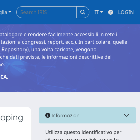
glia
IT
LOGIN
catalogare e rendere facilmente accessibili in rete i
tazioni a congressi, report, ecc.). In particolare, quelle
Repository), una volta caricate, vengono
 dati previste, le informazioni descrittive del
ne.
CA.
Doping
Informazioni
Utilizza questo identificativo per
citare o creare un link a questo