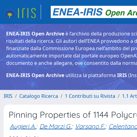
ENEA-IRIS Open Archive
è l’archivio della produzione sci
risultati della ricerca. Gli autori dell’ENEA provvedono a d
finanziate dalla Commissione Europea nell’ambito del pr
automaticamente importate dal portale europeo OpenAIRE. 
documento e anche allegare, ove consentito dalla normativ
ENEA-IRIS Open Archive
utilizza la piattaforma
IRIS
(Ins
IRIS
Catalogo Ricerca
1 Contributi su Rivista
1.1 Art
Pinning Properties of 1144 Polyc
Augieri A.
;
De Marzi G.
;
Varsano F.
;
Celentano