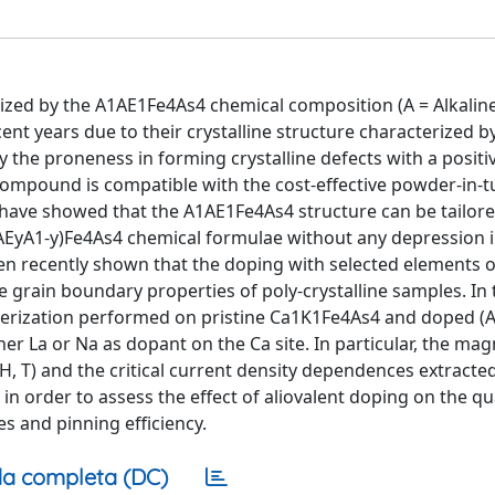
ized by the A1AE1Fe4As4 chemical composition (A = Alkaline
ecent years due to their crystalline structure characterized b
by the proneness in forming crystalline defects with a posit
compound is compatible with the cost-effective powder-in-t
have showed that the A1AE1Fe4As4 structure can be tailore
AEyA1-y)Fe4As4 chemical formulae without any depression i
been recently shown that the doping with selected elements 
e grain boundary properties of poly-crystalline samples. In
cterization performed on pristine Ca1K1Fe4As4 and doped (
er La or Na as dopant on the Ca site. In particular, the mag
H, T) and the critical current density dependences extracte
in order to assess the effect of aliovalent doping on the qua
s and pinning efficiency.
a completa (DC)