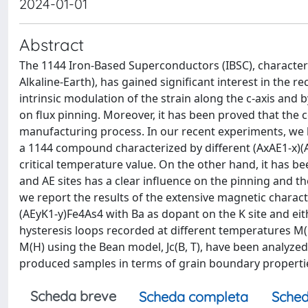
2024-01-01
Abstract
The 1144 Iron-Based Superconductors (IBSC), character
Alkaline-Earth), has gained significant interest in the r
intrinsic modulation of the strain along the c-axis and 
on flux pinning. Moreover, it has been proved that the 
manufacturing process. In our recent experiments, we 
a 1144 compound characterized by different (AxAE1-x)(
critical temperature value. On the other hand, it has 
and AE sites has a clear influence on the pinning and th
we report the results of the extensive magnetic chara
(AEyK1-y)Fe4As4 with Ba as dopant on the K site and eith
hysteresis loops recorded at different temperatures M(
M(H) using the Bean model, Jc(B, T), have been analyzed 
produced samples in terms of grain boundary propertie
Scheda breve
Scheda completa
Sched