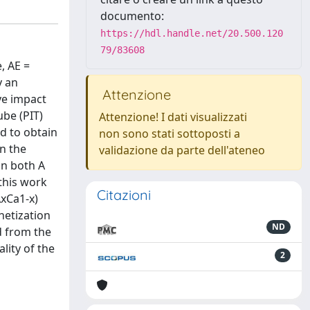
documento:
https://hdl.handle.net/20.500.120
79/83608
, AE =
y an
Attenzione
ive impact
ube (PIT)
Attenzione! I dati visualizzati
d to obtain
non sono stati sottoposti a
n the
validazione da parte dell'ateneo
on both A
 this work
Citazioni
AxCa1-x)
netization
ND
d from the
lity of the
2