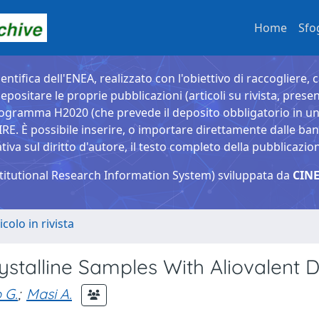
Home
Sfo
entifica dell'ENEA, realizzato con l'obiettivo di raccogliere, 
epositare le proprie pubblicazioni (articoli su rivista, presen
ogramma H2020 (che prevede il deposito obbligatorio in un 
È possibile inserire, o importare direttamente dalle banche
a sul diritto d'autore, il testo completo della pubblicazio
titutional Research Information System) sviluppata da
CINE
icolo in rivista
rystalline Samples With Aliovalent 
 G.
;
Masi A.